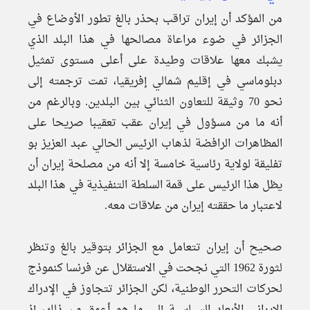
من المؤكد أن إيران تراقب بحذر بالغ تطور الأوضاع في
الجزائر في ضوء مراعاة مصالحها في هذا البلد الذي
يشبك معها علاقات وطيدة على أعلى مستوى تمثيل
دبلوماسي في إقليم شمالي إفريقيا، تمت ترجمته إلى
نحو 70 وثیقة للتعاون الثنائي بين البلدين. وبالرغم من
أنه ما من مسؤول في إيران عقب تعقيبا صريحا على
المظاهرات الرافضة لذهاب الرئيس الحالي عبد العزيز بو
تفليقة لولاية رئاسية خامسة إلا أنه من مصلحة إيران أن
يظل هذا الرئيس على قمة السلطة التنفيذية في هذا البلد
لاعتبار ما حققته إيران من علاقات معه.
صحيح أن إيران تتعامل مع الجزائر بتوقير بالغ وتنظر
لثورة 1962 التي نجحت في الاستقلال عن فرنسا كنموذج
لحركات التحرر الوطنية، لكن الجزائر تتجاوز في الإدراك