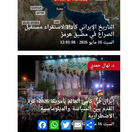
التاريخ الإيراني كأداة لاستقراء مستقبل
الصراع في مضيق هرمز
السبت 16 مايو 2026 - 12:01:08
د. نهال حمدي
إيران في كأس العالم بأمريكا 2026: كرة
القدم بين السياسة والدبلوماسية
الاضطرارية
Facebook
WhatsApp
Twitter
Email
Share
السبت 16 مايو 2026 - 10:39:04