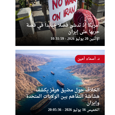
أمريكا إذ تدشن فصلا جديدا في قصة
حربها على إيران
الإثنين 20 يوليو 2026 - 10:31:59
د. أسماء أمين
الخلاف حول مضيق هرمز يكشف
هشاشة التفاهم بين الولايات المتحدة
وإيران
الخميس 16 يوليو 2026 - 20:05:36