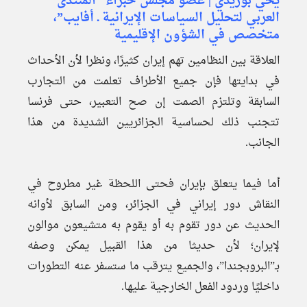
يحي بوزيدي | عضو مجلس خبراء “المنتدى
العربي لتحليل السياسات الإيرانية ـ أفايب”،
متخصص في الشؤون الإقليمية
العلاقة بين النظامين تهم إيران كثيرًا، ونظرا لأن الأحداث
في بدايتها فإن جميع الأطراف تعلمت من التجارب
السابقة وتلتزم الصمت إن صح التعبير، حتى فرنسا
تتجنب ذلك لحساسية الجزائريين الشديدة من هذا
الجانب.
أما فيما يتعلق بإيران فحتى اللحظة غير مطروح في
النقاش دور إيراني في الجزائر، ومن السابق لأوانه
الحديث عن دور تقوم به أو يقوم به متشيعون موالون
لإيران؛ لأن حديثا من هذا القبيل يمكن وصفه
بـ”البروبجندا”، والجميع يترقب ما ستسفر عنه التطورات
داخليًا وردود الفعل الخارجية عليها.