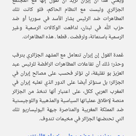
ويعني هذا أن إيران تريد أن تقول إنها مع المجتمع
الجزائري وليست مع النظام الحاكم، فلو كانت تلك
المظاهرات ضد الرئيس بشار الأسد في سوريا أو ضد
حزب الله في لبنان، لدافعت الوكالات الرسمية وغير
الرسمية باستماتة، ولرفضت ـ قطعا ـ هذه المظاهرات.
عُمدة القول إن إيران تتعامل مع المشهد الجزائري بترقب
وحذر؛ ذلك أن تفاعلات المظاهرات الرافضة للرئيس عبد
العزيز بو تفليقة، لن تؤثر فحسب على مصالح إيران في
الجزائر؛ بل ستؤثر أيضا على الدور الذي تعلبه إيران في
المغرب العربي ككل، على اعتبار أنها تتخذ من الجزائر
منصة لإطلاق عملياتها السياسية والمذهبية واللوجيستية
ضد المملكة المغربية والمناصرة جبهة البوليساريو تلك
التي تحتضنها الجزائر في مخيمات تندوف.