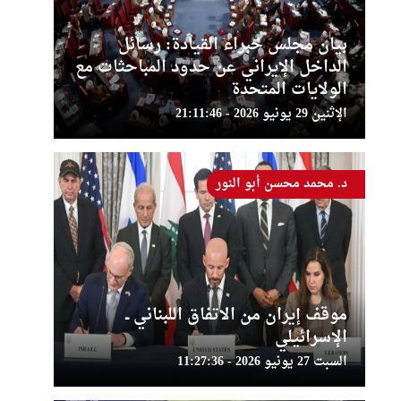
بيان مجلس خبراء القيادة: رسائل
الداخل الإيراني عن حدود المباحثات مع
الولايات المتحدة
الإثنين 29 يونيو 2026 - 21:11:46
د. محمد محسن أبو النور
موقف إيران من الاتفاق اللبناني ــ
الإسرائيلي
السبت 27 يونيو 2026 - 11:27:36