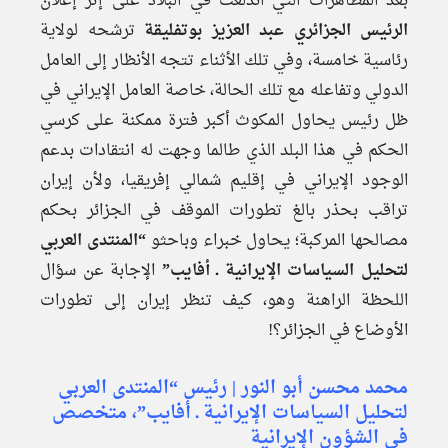
بعد المظاهرات التي اندلعت في البلاد على إثر إعلان
الرئيس الجزائري عبد العزيز بوتفليقة
ترشحه لولاية
رئاسية خامسة، وفي تلك الأثناء تتجه الأنظار إلى العامل
الدولي وتفاعله مع تلك الحالة، خاصة العامل الإيراني في
ظل رئيس يحاول المكوث أكبر فترة ممكنة على كرسي
الحكم في هذا البلد الذي طالما وجهت له انتقادات بدعم
الوجود الإيراني في إقليم شمالي إفريقيا، ولأن إيران
تراقب بحذر بالغ تطورات الموقف في الجزائر بحكم
مصالحها المركبة؛ يحاول خبراء وباحثو
“المنتدى العربي
لتحليل السياسات الإيرانية ـ أفايب”
الإجابة عن سؤال
اللحظة الراهنة وهو، كيف تنظر إيران إلى تطورات
الأوضاع في الجزائر؟!
محمد محسن أبو النور | رئيس “المنتدى العربي
لتحليل السياسات الإيرانية ـ أفايب”، متخصص
في الشؤون الإيرانية