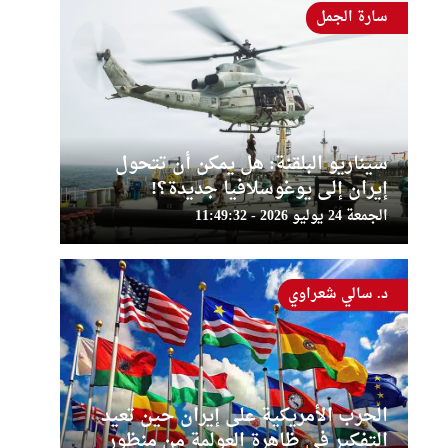
سارة الجمل
سيناريو البلقنة: هل يمكن أن تتحول
إيران إلى يوغوسلافيا جديدة؟!
الجمعة 24 يوليو 2026 - 11:49:32
د. سالي شعراوي
الحرب الأمريكية على إيران حين تعيد
التفكير في ظاهرة العولمة من منظور