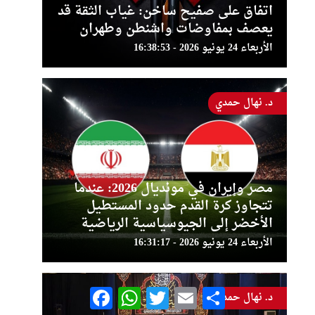
اتفاق على صفيح ساخن: غياب الثقة قد
يعصف بمفاوضات واشنطن وطهران
الأربعاء 24 يونيو 2026 - 16:38:53
د. نهال حمدي
مصر وإيران في مونديال 2026: عندما
تتجاوز كرة القدم حدود المستطيل
الأخضر إلى الجيوسياسية الرياضية
الأربعاء 24 يونيو 2026 - 16:31:17
Facebook
WhatsApp
Twitter
Email
Share
د. نهال حمدي