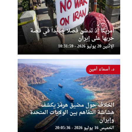
أمريكا إذ تدشن فصلا جديدا في قصة
حربها على إيران
الإثنين 20 يوليو 2026 - 10:31:59
د. أسماء أمين
الخلاف حول مضيق هرمز يكشف
هشاشة التفاهم بين الولايات المتحدة
وإيران
الخميس 16 يوليو 2026 - 20:05:36