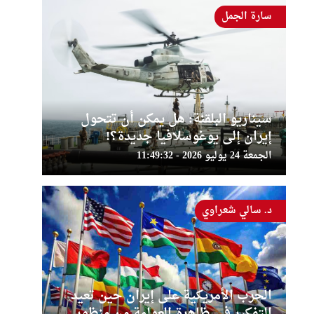
سارة الجمل
سيناريو البلقنة: هل يمكن أن تتحول
إيران إلى يوغوسلافيا جديدة؟!
الجمعة 24 يوليو 2026 - 11:49:32
د. سالي شعراوي
الحرب الأمريكية على إيران حين تعيد
التفكير في ظاهرة العولمة من منظور