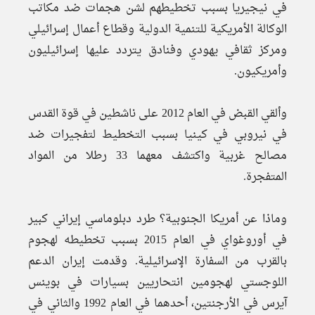
في نيجيريا بسبب تخطيطهم لشن هجمات ضد مكاتب
الوكالة الأمريكية للتنمية الدولية وقطاع أعمال إسرائيلي
ومركز ثقافي يهودي وفنادق يتردد عليها إسرائيليون
وأمريكيون.
وألقي القبض في العام 2012 على ناشطين في قوة القدس
في نيروبي في كينيا بسبب التخطيط لتفجيرات ضد
مصالح غربية واكتشف معهما 33 رطلا من المواد
المتفجرة.
وماذا عن أمريكا الجنوبية؟ طرد دبلوماسي إيراني كبير
في أوروغواي في العام 2015 بسبب تخطيطه لهجوم
بالقرب من السفارة الإسرائيلية. وقدمت إيران الدعم
اللوجستي لهجومين انتحاريين بسيارات في بوينس
آيرس في الأرجنتين، أحدهما في العام 1992 والثاني في