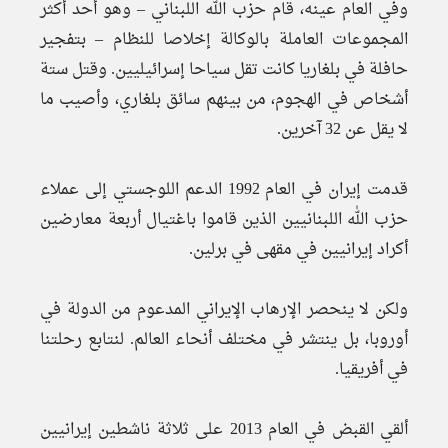
وفي العام عينه، قام حزب الله اللبناني – وهو أحد أكثر
المجموعات العاملة بالوكالة إخلاصا للنظام – بتفجير
حافلة في بلغاريا كانت تقل سياحا إسرائيليين. وقتل ستة
أشخاص في الهجوم، من بينهم سائق بلغاري، وأصيب ما
لا يقل عن 32 آخرين.
قدمت إيران في العام 1992 الدعم اللوجستي إلى عملاء
حزب الله اللبنانيين الذين قاموا باغتيال أربعة معارضين
أكراد إيرانيين في مقهى في برلين.
ولكن لا ينحصر الإرهاب الإيراني المدعوم من الدولة في
أوروبا، بل ينتشر في مختلف أنحاء العالم. لنتابع رحلتنا
في أفريقيا.
ألقي القبض في العام 2013 على ثلاثة ناشطين إيرانيين