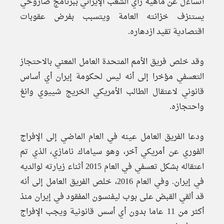
أتساءل عن ماهية رأي الشعب الإيراني ببرنامج صاروخي
يستنزف خزانته العامة ويتسبب بفرض عقوبات
اقتصادية تقيد ازدهاره.
وقد خلص فريق الأمم المتحدة العامل المعني بالاحتجاز
التعسفي مؤخرا إلى أنه ليس لحكومة إيران أي أساس
قانوني لاعتقال الطالب الأمريكي الخريج شييوي وانغ
واحتجازه.
ودعا الفريق العامل عينه في العام الماضي إلى الإفراج
الفوري عن أمريكي آخر، وهو سياماك نامازي، الذي تم
اعتقاله بشكل تعسفي في العام 2015 أثناء زيارته لوالديه
في إيران. وفي العام 2016، خلص الفريق العامل إلى أنه
قد ألقي القبض على بوب ليفنسون المفقود في إيران منذ
أكثر من 11 عاما بدون أي أسس قانونية ويجب الإفراج