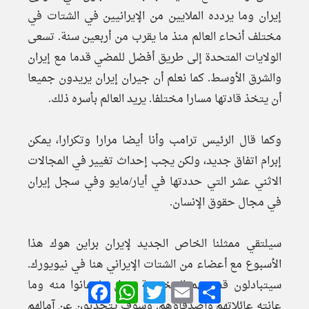
إيران وما يردده الملايين من الإيرانيين في الشتات في
مختلف أنحاء العالم منذ ما يقرب من أربعين سنة. تسعى
الولايات المتحدة إلى طريق أفضل للمضي قدما مع إيران
والشرق الأوسط. كما نعلم أن جيران إيران يريدون جميعا
أن يتخذ قادتها مسارا مختلفا. يريد العالم بأسره ذلك.
وكما قال الرئيس ترامب وأنا أيضا مرارا وتكرارا، يمكن
إبرام اتفاق جديد، ولكن يجب إحداث تغيير في المجالات
الاثني عشر التي حددتها في أيار/مايو وفي سجل إيران
في مجال حقوق الإنسان.
سيلتقي ممثلنا الخاص الجديد لإيران براين هوك هذا
الأسبوع مع أعضاء من الشتات الإيراني هنا في نيويورك.
سيتبادلون قصصهم الشخصية حول ما عانوا منه وما
Facebook
WhatsApp
Twitter
Email
Share
عانته عائلاتهم وأصدقاؤهم. وسوف يتحدثون عن آمالهم