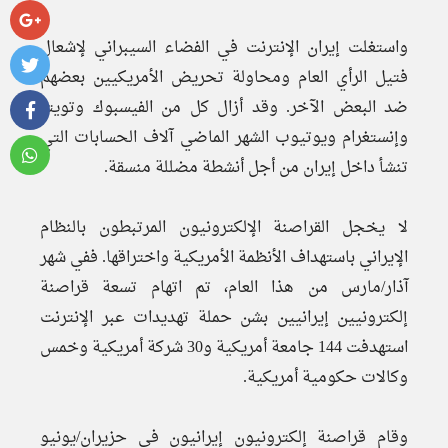
واستغلت إيران الإنترنت في الفضاء السيبراني لإشعال
فتيل الرأي العام ومحاولة تحريض الأمريكيين بعضهم
ضد البعض الآخر. وقد أزال كل من الفيسبوك وتويتر
وإنستغرام ويوتيوب الشهر الماضي آلاف الحسابات التي
تنشأ داخل إيران من أجل أنشطة مضللة منسقة.
لا يخجل القراصنة الإلكترونيون المرتبطون بالنظام
الإيراني باستهداف الأنظمة الأمريكية واختراقها. ففي شهر
آذار/مارس من هذا العام، تم اتهام تسعة قراصنة
إلكترونيين إيرانيين بشن حملة تهديدات عبر الإنترنت
استهدفت 144 جامعة أمريكية و30 شركة أمريكية وخمس
وكالات حكومية أمريكية.
وقام قراصنة إلكترونيون إيرانيون في حزيران/يونيو