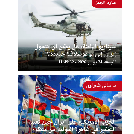
سارة الجمل
سيناريو البلقنة: هل يمكن أن تتحول
إيران إلى يوغوسلافيا جديدة؟!
الجمعة 24 يوليو 2026 - 11:49:32
د. سالي شعراوي
الحرب الأمريكية على إيران حين تعيد
التفكير في ظاهرة العولمة من منظور