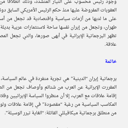
وجود رئيس محسوب على التيار المتشدد، وذلك انطلاقًا من 
العقوبات المفروضة عليها منذ حكم الرئيس الأمريكي السابق دون
على ما لديها من أزمات سياسية واقتصادية قد تجعل من أسوا
طهران، وتجعل من إيران نفسها ساحة لاستثمارات عربية بديلة ع
تظهر البرجماتية الإيرانية في أبهى صورها، والتي تجعل المص
علاقة.
خاتمة
برجماتية إيران “الدينية” هي تجربة متفردة في عالم السياسة
المقررت الإيرانية عن العرب من شتائم وأوصاف تجعل من الصع
إقامة علاقات مع العرب، إلا أن منظروا السياسة الإيرانيين 
المكاسب السياسية من رغبة “مقصودة” في إقامة علاقات ولو “ف
من منطلق برجماتية ميكافيللي القائلة: “الغاية تبرر الوسيلة”.