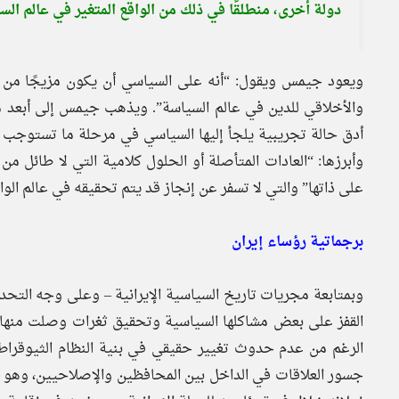
دولة أخرى، منطلقًا في ذلك من الواقع المتغير في عالم الس
ويعود جيمس ويقول: “أنه على السياسي أن يكون مزيجًا من ال
والأخلاقي للدين في عالم السياسة”. ويذهب جيمس إلى أبعد م
أدق حالة تجريبية يلجأ إليها السياسي في مرحلة ما تستوجب أ
وأبرزها: “العادات المتأصلة أو الحلول كلامية التي لا طائل من 
على ذاتها” والتي لا تسفر عن إنجاز قد يتم تحقيقه في عالم الواق
برجماتية رؤساء إيران
وبمتابعة مجريات تاريخ السياسية الإيرانية – وعلى وجه التحد
القفز على بعض مشاكلها السياسية وتحقيق ثغرات وصلت منها إ
الرغم من عدم حدوث تغيير حقيقي في بنية النظام الثيوقراط
جسور العلاقات في الداخل بين المحافظين والإصلاحيين، وهو ما