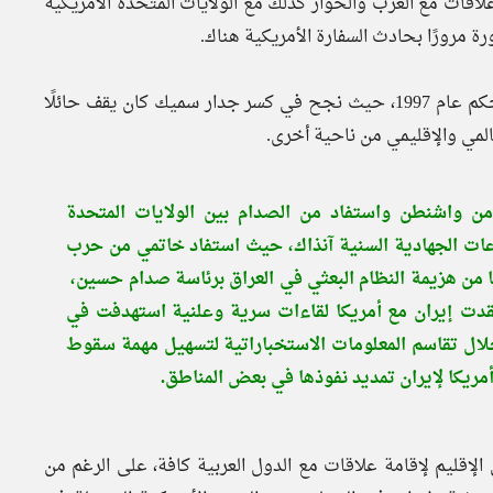
علاقات مع العرب والحوار كذلك مع الولايات المتحدة الأمريكية
ة مرورًا بحادث السفارة الأمريكية هناك.
وعادت البرجماتية الإيرانية لتصل أوجها بصعود خاتمي إلى الحكم عام 1997، حيث نجح في كسر جدار سميك كان يقف حائلًا
لمي والإقليمي من ناحية أخرى.
ن واشنطن واستفاد من الصدام بين الولايات المتحدة
عات الجهادية السنية آنذاك، حيث استفاد خاتمي من حرب
ا من هزيمة النظام البعثي في العراق برئاسة صدام حسين،
 عقدت إيران مع أمريكا لقاءات سرية وعلنية استهدفت في
لال تقاسم المعلومات الاستخباراتية لتسهيل مهمة سقوط
أمريكا لإيران تمديد نفوذها في بعض المناطق.
 الإقليم لإقامة علاقات مع الدول العربية كافة، على الرغم من