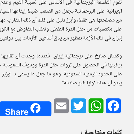
تقوم الفلسفة البرجماتية في الأساس على نسبية القيم وعدم 
الإيرانية على البرجماتية يجعل من الصعب ضبط إيقاعها السياسي،
من مصلحتها هي فقط، وأبرز دليل على ذلك أن ذلك التقارب مهدد
على مكتسبات من حقل الدرة النفطي وتطلب التفاوض مع الكويت و
إيران في تلك الأزمة بمظهر من يدق أسافين الأزمات بين دولتي
وكمثال صارخ على برجماتية إيران.. فعندما وجدت أن تقاربها
برغبتها في الحصول على ثروات حقل الدرة ووقوف السعودية حجر
على الحدود اليمنية السعودية، وهو ما جعل ما يسمى بـ “وزير
يبدو أن هناك نوايا غير صادقة”.
Email
Twitter
WhatsApp
Facebook
Share
كلمات مفتاحية :