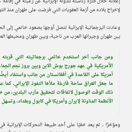
إعلانه خلال فترة رئاسته للدولة الإيرانية عن رغبته في إقامة 
لإخراج بلاده من أزمة العقوبات التي فرضت على طهران منذ الثور
بين طهران وجيرانها العرب من ناحية، وبين طهران ومحيطها العا
ومن جانب آخر استخدم خاتمي برجماتيته التي قربته م
الأمريكية في عهد جورج بوش الابن وبين بروز نجم الجما
أمريكا على القاعدة في أفغانستان من جانب واستفاد أيضً
ما جعل العراق ساحة فارغة ملأها النفوذ الإيراني. كما
ذلك الوقت الوصول لاتفاقات لتحقيق مآرب البلدين، من خ
الأنظمة المناوئة لإيران وأمريكا في كابول وبغداد، وتسهل 
ومؤخرًا .. لم يعد خفيًا على أحد طبيعة التحركات الإيرانية في