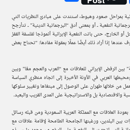
دلعت عام 1979 مرت السياسة الإيرانية بمراحل صعود وهبوط، استندت على مبادئ النظريات التي
ماتية النفعية ــ أو بمعنى أدق “البرجماتية الدينية” ــ تتأرجح
أو الخارج، حتى باتت النفعية الإيرانية أنموذجا لفلسفة القفز
وف عندها إذا أراد ذلك أيضًا عملًا بمقولة مفادها: “تحتاج بعض
ة” بين الرفض الإيراني للعلاقات مع “العرب والعجم معًا” وبين
حيطها العربي في الأونة الأخيرة إلى اتجاه منظري السياسة
 تعمل من خلالها طهران على الوصول إلى مبتغاها وتغيير سلوكها
 والاقتصادية بل والاستراتيجية على المدى القريب والبعيد.
 بعودة العلاقات مع المملكة العربية السعودية ومن قبله رسائل
رات بين البلدين، ورغبتها الجامحة الطامحة لإقامة علاقات مع
إيرانية التي اتجهت إلى النفعية على الرغم من وجود رئيس ذو