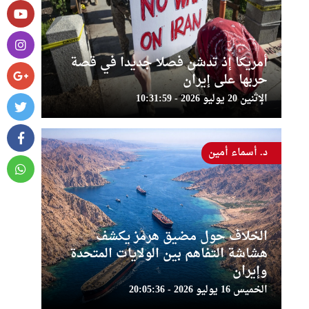
أمريكا إذ تدشن فصلا جديدا في قصة
حربها على إيران
الإثنين 20 يوليو 2026 - 10:31:59
د. أسماء أمين
الخلاف حول مضيق هرمز يكشف
هشاشة التفاهم بين الولايات المتحدة
وإيران
الخميس 16 يوليو 2026 - 20:05:36