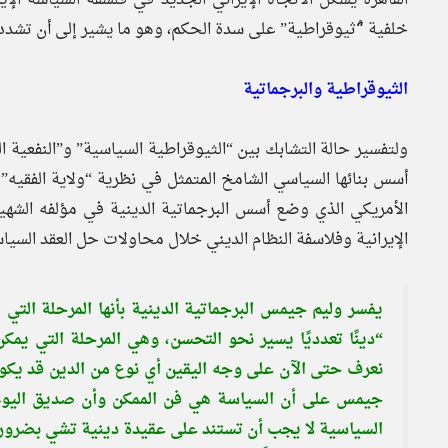
خلفية “ُثيوقراطية” على سدة الحكم، وهو ما يشير إلى أن تشدد “
الثيوقراطية والبرجماتية
ولتفسير حالة التشابك بين “الثيوقراطية السياسية” و”النفعية 
أسس بنائها السياسي الشامخ المتمثل في نظرية “ولاية الفقي
الأمريكي الذي وضع أسس البرجماتية الدينية في مؤلفه الشهي
الإيرانية وفلاسفة النظام الديني خلال محاولات حل العقد السياس
يفسر وليم جيمس البرجماتية الدينية بأنها المرحلة التي
“دينًا تعدديًا يسير نحو التحسن، وهي المرحلة التي يمكن 
نعرف حتى الآن على وجه اليقين أي نوع من الدين قد يكو
جيمس على أن السياسة هي فن الممكن وأن صديق اليوم 
السياسية لا يجب أن تستند على عقيدة دينية تشي بضرورة 