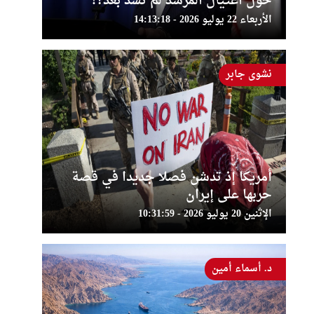
حول اغتيال المرشد لم تسد بعد؟!
الأربعاء 22 يوليو 2026 - 14:13:18
نشوى جابر
أمريكا إذ تدشن فصلا جديدا في قصة
حربها على إيران
الإثنين 20 يوليو 2026 - 10:31:59
د. أسماء أمين