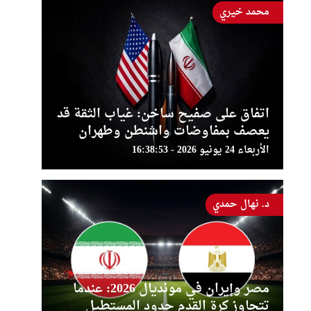
محمد خيري
اتفاق على صفيح ساخن: غياب الثقة قد
يعصف بمفاوضات واشنطن وطهران
الأربعاء 24 يونيو 2026 - 16:38:53
د. نهال حمدي
مصر وإيران في مونديال 2026: عندما
تتجاوز كرة القدم حدود المستطيل