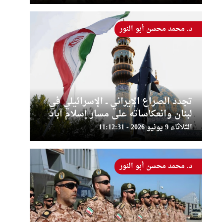
د. محمد محسن أبو النور
تجدد الصراع الإيراني ــ الإسرائيلي في
لبنان وانعكاساته على مسار إسلام آباد
الثلاثاء 9 يونيو 2026 - 11:12:31
د. محمد محسن أبو النور