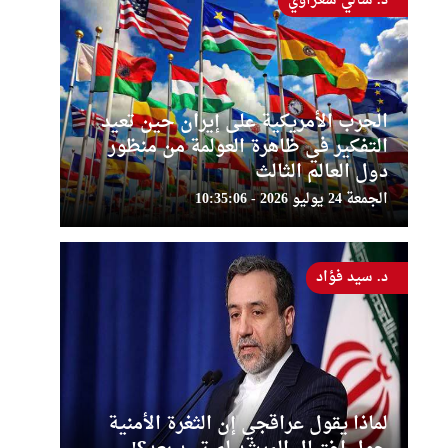
د. سالي شعراوي
الحرب الأمريكية على إيران حين تعيد
التفكير في ظاهرة العولمة من منظور
دول العالم الثالث
الجمعة 24 يوليو 2026 - 10:35:06
د. سيد فؤاد
لماذا يقول عراقجي إن الثغرة الأمنية