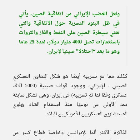
ولعل الغضب الإيراني من اتفاقية الصين، يأتي
في ظل البنود المسربة حول الاتفاقية والتي
تعني سيطرة الصين على النفط والغاز والثروات
باسثتمارات تصل لـ400 مليار دولار، لمدة 25 عاما
وهو ما يعد “احتلالا” صينيا لإيران.
كذلك مما تم تسريبه أيضا هو شكل التعاون العسكري
الصيني ــ الإيراني، ووجود قوات صينية (5000 آلاف
عسكري وفقا لما تم تسريبه) في إيران، وهي تشكل سابقة
تعد الأولى من نوعها منذ استقدام الشاه بهلوي
المستشارين العسكريين الأمريكيين للبلاد.
الذاكرة الأكثر ألما للإيرانيين وخاصة قطاع كبير من