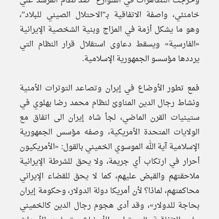
وخرجت التظاهرات في الشوارع ضد نظام المرشد علي
خامنئي، واصفة الاتفاقية بـ”الاحتلال الصيني للبلاد”،
وهو ما يشكل أزمة في المزاج وبنية الشخصية الإيرانية
«الفارسية» ويسقط دعاوى استقلال قرار النظام التي
يرددها مؤسسو الجمهورية الإسلامية.
فمع تطور الأوضاع في إيران وتصاعد التوترات الأمنية
ونشاط رجال الدين المناوئ لنظام محمد رضا بهلوي في
ستينيات القرن الماضي، لجأ شاه إيران الى اتفاق مع
الولايات المتحدة الأمريكية، وصفه مؤسس الجمهورية
الإسلامية آية الله الموسوي الخميني بالقول: «الأمريكيون
أحرار في ارتكاب أي جريمة، ولا يحق للشرطة الإيرانية
ملاحقتهم والقبض عليهم، كما لا يحق للقضاء الإيراني
محاكمتهم، لماذا؟ لأن أمريكا دولة الدولار، وحكومة إيران
بحاجة للدولار»، وقد أدى هجوم رجال الدين كالخميني