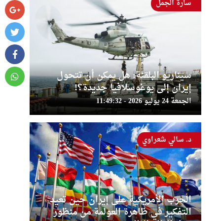
سارة الجمل
سيناريو البلقنة: هل يمكن أن تتحول
إيران إلى يوغوسلافيا جديدة؟!
الجمعة 24 يوليو 2026 - 11:49:32
د. سالي شعراوي
الحرب الأمريكية على إيران حين تعيد
التفكير في ظاهرة العولمة من منظور