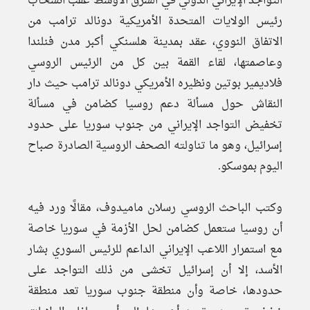
التواجد الإيراني الدولي في الشرق الأوسط عقب انسحاب
رئيس الولايات المتحدة الأمريكية دونالد ترامب من
الاتفاق النووي، عقد بمدينة هلسنكي أكبر مدن فنلندا
وعاصمتها، لقاء القمة بين كل من الرئيس الروسي
فلاديمير بوتين ونظيره الأمريكي دونالد ترامب حيث دار
النقاش حول مسألة دعم روسيا كضامن في مسألة
تخفيض التواجد الإيراني من جنوب سوريا على حدود
إسرائيل، وهو ما تناولته الصحف الروسية الصادرة صباح
اليوم بموسكو.
وكتب الباحث الروسي رسلان ماميدوف، مقالًا ورد فيه
أن روسيا ستعمل كضامن لحل الأزمة في سوريا خاصة
مع استمرار اللاعب الإيراني الداعم للرئيس السوري بشار
الأسد، إلا أن إسرائيل تخشى من ذلك التواجد على
حدودها، خاصة وأن منطقة جنوب سوريا تعد منطقة