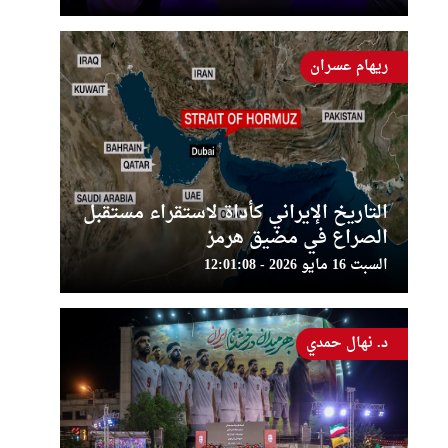
ريهام عسران
التاريخ الإيراني كأداة لاستقراء مستقبل
الصراع في مضيق هرمز
السبت 16 مايو 2026 - 12:01:08
د. نهال حمدي