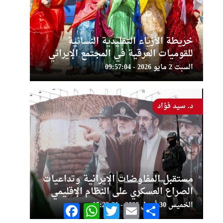
خريطة الأزياء التقليدية النسائية
للقوميات العرقية في المجتمع الإيراني
السبت 2 مايو 2026 - 09:57:04
د. سيد فؤاد
مستقبل المفاوضات الإيرانية وتداعيات
الصراع العسكري على النظام الإقليمي
الخميس 30 أبريل 2026 - 15:22:21
Facebook
WhatsApp
Twitter
Email
Share