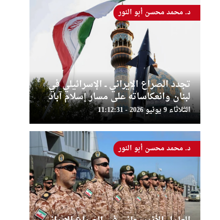
د. محمد محسن أبو النور
تجدد الصراع الإيراني ــ الإسرائيلي في
لبنان وانعكاساته على مسار إسلام آباد
الثلاثاء 9 يونيو 2026 - 11:12:31
د. محمد محسن أبو النور