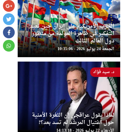
الحرب الأمريكية على إيران حين تعيد
التفكير في ظاهرة العولمة من منظور
دول العالم الثالث
الجمعة 24 يوليو 2026 - 10:35:06
د. سيد فؤاد
لماذا يقول عراقجي إن الثغرة الأمنية
حول اغتيال المرشد لم تسد بعد؟!
الأربعاء 22 يوليو 2026 - 14:13:18