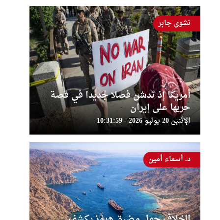
نشوى جابر
أمريكا إذ تدشن فصلا جديدا في قصة
حربها على إيران
الإثنين 20 يوليو 2026 - 10:31:59
د. أسماء أمين
الخلاف حول مضيق هرمز يكشف