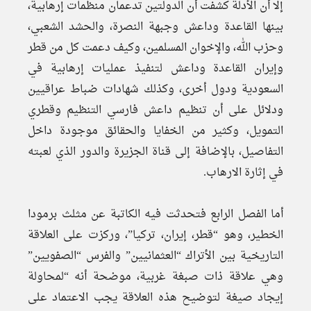
إلا أن الأدلة كشفت أن الدولتين تدعمان منظمات إرهابية،
بينها القاعدة وداعش وجبهة النصرة، والحشد الشعبي،
وحزب الله، والإخوان المسلمين، وكيف دعمت كل من قطر
وإيران القاعدة وداعش لتنفيذ عمليات إرهابية في
السعودية ودول أخرى، وكذلك شهادات ضباط عراقيين
ودلائل على أن تنظيم داعش فارسي التنظيم وقطري
التمويل، وكثير من الخفايا والحقائق موجودة داخل
التفاصيل، بالإضافة إلى قناة الجزيرة والدور الذي لعبته
في إثارة الارهاب.
أما الفصل الرابع فتحدثت فيه الكاتبة عن مثلث برمودا
الخطير، وهو “قطر، إيران، تركيا”، وركزت على العلاقة
التاريخية بين الأتراك “العثمانيين” والفرس “الصفويين”
وهي علاقة ذات صبغة غربية، موضحة أنه “لمحاولة
إيجاد صيغة لتوضيح هذه العلاقة يجب الاعتماد على