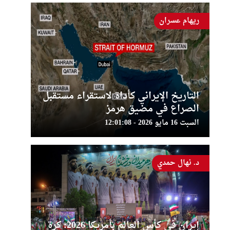
ريهام عسران
التاريخ الإيراني كأداة لاستقراء مستقبل
الصراع في مضيق هرمز
السبت 16 مايو 2026 - 12:01:08
د. نهال حمدي
إيران في كأس العالم بأمريكا 2026: كرة