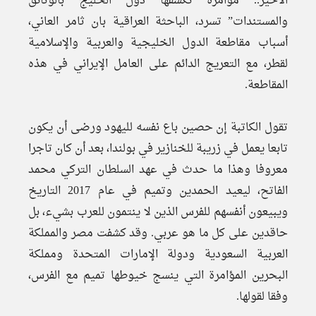
الأخير.. مؤامرة تكشفها دول الخليج بالوثائق
والمستندات” تسرد، الباحثة العراقية بان ثامر العاني،
أسباب مقاطعة الدول الخليجية والعربية والإسلامية
لقطر، مع التعريج الدائم على العامل الإيراني في هذه
المقاطعة.
تقول الكاتبة إن حصين باع نفسه لليهود ورضى أن يكون
تابعا يعمل في زريبة للخنازير في بولندا، بعد أن كان تاجرا
معروفا وهذا ما حدث في عهد السلطان التركي محمد
الفاتح، ليعيد الحمدين وتميم في عام 2017 التاريخ
ويبيعون أنفسهم للفرس الذين لا ينتمون للعرب بشيء، بل
حاقدين على كل ما هو عربي. وقد كشفت مصر والمملكة
العربية السعودية ودولة الإمارات المتحدة ومملكة
البحرين المؤامرة التي ينسج خيوطها تميم مع الفرس،
وفقا لقولها.