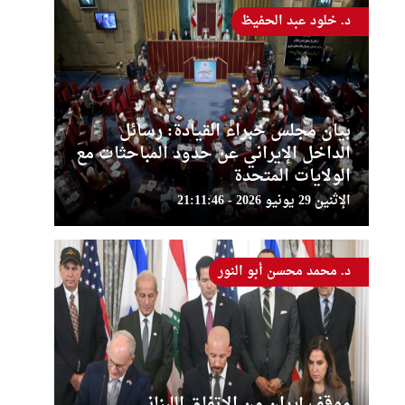
د. خلود عبد الحفيظ
بيان مجلس خبراء القيادة: رسائل
الداخل الإيراني عن حدود المباحثات مع
الولايات المتحدة
الإثنين 29 يونيو 2026 - 21:11:46
د. محمد محسن أبو النور
موقف إيران من الاتفاق اللبناني ــ