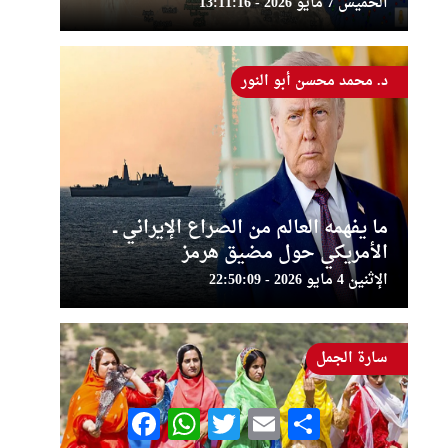
الخميس 7 مايو 2026 - 13:11:16
د. محمد محسن أبو النور
ما يفهمه العالم من الصراع الإيراني ــ
الأمريكي حول مضيق هرمز
الإثنين 4 مايو 2026 - 22:50:09
سارة الجمل
Facebook
WhatsApp
Twitter
Email
Share