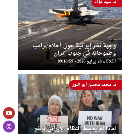
د. سيد فؤاد
وجهة نظر إيرانية حول أحلام ترامب
وطموحاته في جنوب إيران
الثلاثاء 28 يوليو 2026 - 09:18:59
د. محمد محسن أبو النور
لماذا لم يسقط النظام الإيراني برغم