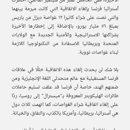
الأخيرة، ففي الخامس عشر من سبتمبر الماضي، أخطرت
أستراليا فرنسا بإلغاء الاتفاقية التي كانت مبرمة بينهما
والتي نصت على شراء كانبرا ١٢ غواصة ديزل من باريس
بمبلغ ٥٦ مليار يورو، بالإضافة إلى إخطارها الأخيرة
بشراكتها الاستراتيجية والأمنية الجديدة مع الولايات
المتحدة وبريطانيا للاستفادة من التكنولوجيا اللازمة
لبناء غواصات نووية.
بلا شك لن يحدث إلغاء هذه الاتفاقية خللًا في علاقات
فرنسا المستقبلية مع عالم متحدثي اللغة الإنجليزية ومن
ضمنهم الهند، خاصة أن فرنسا قد علقت تسليم حاملات
طائرات الهليكوبتر المعروفة بـ”ميسترال” إلى روسيا، ردًا
على إلغاء اتفاقية شراء الغواصات، كما اتهمت ثلاث دول
هي أستراليا، بريطانيا، وأمريكا بالكذب، والنفاق، والخيانة.