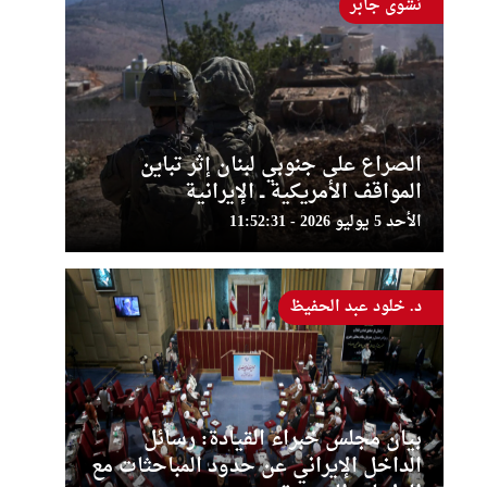
نشوى جابر
الصراع على جنوبي لبنان إثر تباين
المواقف الأمريكية ــ الإيرانية
الأحد 5 يوليو 2026 - 11:52:31
د. خلود عبد الحفيظ
بيان مجلس خبراء القيادة: رسائل
الداخل الإيراني عن حدود المباحثات مع