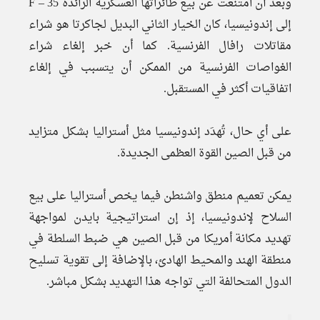
وبعد أن امتنعت عن بيع طائراتها العسكرية الرائدة F – 35
إلى إندونيسيا، كان الخيار الثاني البديل لجاكرتا هو شراء
مقاتلات رافال الفرنسية. كما أن خبر إلغاء شراء
الغواصات الفرنسية من الممكن أن يتسبب في إلغاء
اتفاقيات أكثر في المستقبل.
على أي حال، تُهدَد إندونيسيا مثل أستراليا بشكل متزايد
من قبل الصين القوة العظمى الجديدة.
يمكن تعميم منطق واشنطن فيما يخص أستراليا على بيع
السلاح لإندونيسيا، إذ إن استراتيجية بايدن لمواجهة
تهديد مكانة أمريكا من قبل الصين هي ضبط السلطة في
منطقة الهند والمحيط الهادئ، بالإضافة إلى تقوية تسليح
الدول المتحالفة التي تواجه هذا التهديد بشكل مباشر.