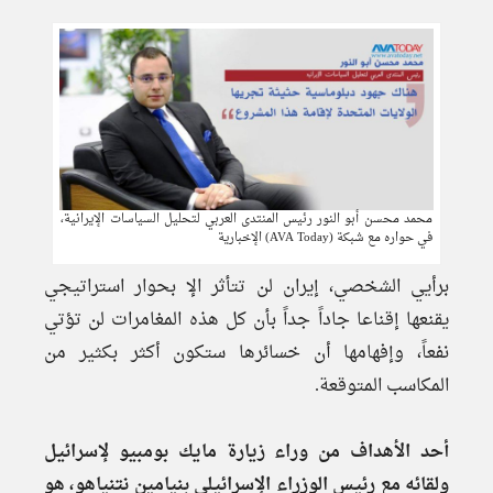
محمد محسن أبو النور رئيس المنتدى العربي لتحليل السياسات الإيرانية،
في حواره مع شبكة (AVA Today) الإخبارية
برأيي الشخصي، إيران لن تتأثر الإ بحوار استراتيجي
يقنعها إقناعا جاداً جداً بأن كل هذه المغامرات لن تؤتي
نفعاً، وإفهامها أن خسائرها ستكون أكثر بكثير من
المكاسب المتوقعة.
أحد الأهداف من وراء زيارة مايك بومبيو لإسرائيل
ولقائه مع رئيس الوزراء الإسرائيلي بنيامين نتنياهو، هو