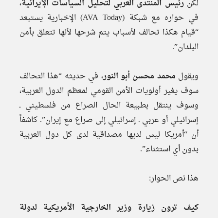
لكن
رئيس المنتدى العربي لتحليل السياسات الإيرانية
،
في حواره مع شبكة (AVA Today) الإخبارية يستبعد
“قيام هكذا تحالف لأسباب يتم شرحها لأنها تتعلق بأمن
البلدان”.
ويقول
محمد محسن أبو النور
، في حديثه “هذا التحالف
سوف يغير أولويات الأمن القومي لمعظم الدول العربية،
وسوف ينتقل بطبيعة الحال الصراع من فلسطيني ـ
إسرائيلي أو عربي ـ إسرائيلي إلى صراع مع إيران”. كاشفاً
أن “أمريكا ليس لديها مصداقية لدى كل دول العربية
بدون أي استثناء”.
هذا نص الحوار:
كيف ترون زيارة وزير الخارجية الأمريكية لدولة