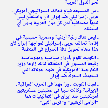
نحو الدول العربية
ــ من المستبعد قيام تحالف استراتيجي أمريكي ـ
عربي ـ إسرائيلي ضد إيران لأن واشنطن ليس
لديها مصداقية لدى كل دول العربية بدون أي
استثناء
ــ ليس هناك رغبة أردنية ومصرية حقيقية في
إقامة تحالف عربي ـ إسرائيلي لمواجهة إيران لأن
هذا معناه تحويل دفة الصراع في المنطقة
ــ الكويت تقوم بأدوار سياسية ودبلوماسية
رفيعة المستوى في المنطقة لذلك زارها وزير
الخارجية الأمريكية في ضوء جولاته التي
تستهدف التحرك ضد إيران
ــ لعبت الكويت دورا مهما في الحرب العراقية ـ
الإيرانية وكانت سببا في عمليتين عسكريتين
أمريكيتين ضد إيران في الثمانينيات هما
“الرامي الرشيق” و”فرس النبي”