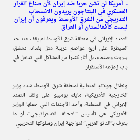
ــ أمريكا لن تشن حربا ضد إيران لأن صناع القرار
العسكري في البنتاجون يريدون الانسحاب
التدريجي من الشرق الأوسط ويعرفون أن إيران
ليست كأفغانستان أو العراق
التمدد الإيراني في منطقة شرق الأوسط لم يقف عند حد
السيطرة على أربع عواصم عربية مثل بغداد، دمشق،
بيروت وصنعاء، بل أثار كثيرا من المشاكل التي تدخل في
باب زعزعة الأستقرار.
وخلال جولاتهِ المتتالية لمنطقة شرق الأوسط، شدد وزير
الخارجية الأمريكية، مايك بومبيو على وقف التمدد
الإيراني في المنطقة، وأحد الأجندات التي حملها الوزير
الأمريكي هي تأسيس “التحالف الاستراتيجي”، أو ما
يعرف بـ”الناتو العربي” لمواجهة إيران وسلوكها التخريبي.