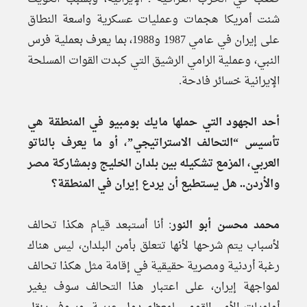
شنت أمريكا هجمات وعمليات عسكرية واسعة النطاق
على إيران في عامي 1987 و1988، بما يعرف بعملية فرس
النبي، وعملية الرامي الرشيق التي كبدت القوات المسلحة
الإيرانية خسائر فادحة.
أحد الجهود التي حملها مايك بومبيو في المنطقة هي
تأسيس “التحالف الاستراتيجي”، أو ما يعرف بالناتو
العربي، المزمع تشكيله بين بلدان الخليج وبمشاركة مصر
والأردن.. هل يستطيع أن يردع إيران في المنطقة؟
محمد محسن أبو النور
: أنا أستبعد قيام هكذا تحالف
لأسباب يتم شرحها لأنها تتعلق بأمن البلدان، ليس هناك
رغبة أردنية ومصرية حقيقية في إقامة مثل هكذا تحالف
لمواجهة إيران، على اعتبار هذا التحالف سوف يغير