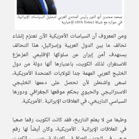
محمد محسن أبو النور رئيس المنتدى العربي لتحليل السياسات الإيرانية،
في حواره مع شبكة (AVA Today) الإخبارية
ومن المعروف أن السياسات الأمريكية الآن تعتزم إنشاء
تحالف ما بين الدول العربية وإسرائيل، هذا التحالف
یستهدف أمن إیران عن سلوكها الإقليمي المزعزع
للاستقرار، لذلك الكويت، باعتبارها أنها دولة من دول
الخليج العربي المهمة جدا للولايات المتحدة الأمريكية،
تسعى واشنطن لأن تحصل على دعمها الخليجي
الاستراتيجي والحيوي بحكم موقعها الجغرافي ودورها
السياسي التاريخي، في العلاقات الإيرانية ـ الأمريكية.
وطبعا من لا يعلم التاريخ، فقد كانت الكويت رقما صعبا
في العلاقات الإيرانية ـ الأمريكية، وكان أيضاً لها رقم
صعب في الحرب العراقية ـ الإيرانية، وبسبب الكويت