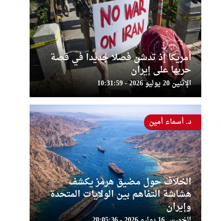
أمريكا إذ تدشن فصلا جديدا في قصة
حربها على إيران
الإثنين 20 يوليو 2026 - 10:31:59
د. أسماء أمين
الخلاف حول مضيق هرمز يكشف
هشاشة التفاهم بين الولايات المتحدة
وإيران
الخميس 16 يوليو 2026 - 20:05:36