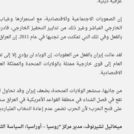
عرقية دينية.
إن الصعوبات الاجتماعية والاقتصادية، مع استمرارها وغياب
الخارجي المباشر وغير ذلك من تدابير التحفيز الخارجي، قادرة
بالفعل وفي تلك التي تمكنت من تجنبها في عام 2011. إن العراق ولبنان في خطر.
لقد عانت إيران بالفعل من العقوبات. إن الوباء لن يؤدي إلا إلى
العام إلى قوى خارجية ممثلة بالولايات المتحدة والمملكة الع
الاقتصادية.
من جانبها، ستشعر الولايات المتحدة، بضعف إيران وقد تحاول ا
تقع في فصل الشتاء في منطقة القواعد الأمريكية في العراق ست
على فتح الحرب؛ لأن الحرب تضمن عدم إعادة انتخاب الملياردير 
ميخائيل تشيرنوف، مدير مركز “روسيا – أوراسيا: السياسة الثقاف