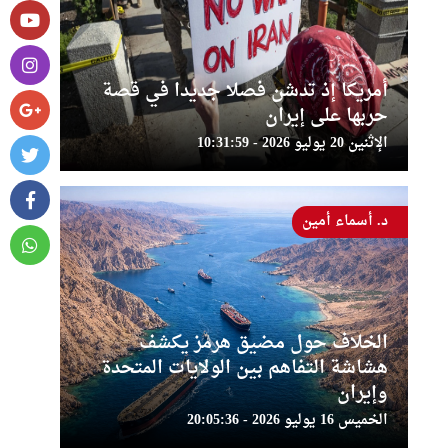
أمريكا إذ تدشن فصلا جديدا في قصة
حربها على إيران
الإثنين 20 يوليو 2026 - 10:31:59
د. أسماء أمين
الخلاف حول مضيق هرمز يكشف
هشاشة التفاهم بين الولايات المتحدة
وإيران
الخميس 16 يوليو 2026 - 20:05:36