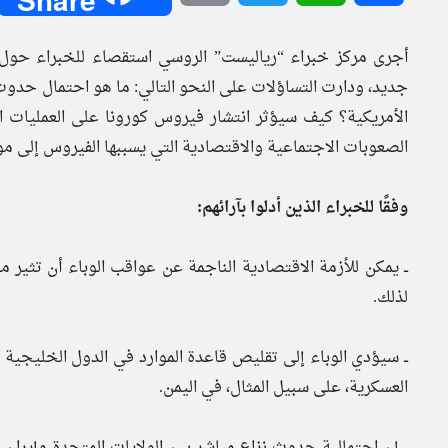
أجرى مركز خبراء “رياليست” الروسي استقصاء للخبراء حول 
جديد، ودارت التساؤلات على النحو التالي: ما هو احتمال حدوث 
الأمريكية؟ كيف سيؤثر انتشار فيروس كورونا على العمليا
الصعوبات الاجتماعية والاقتصادية التي يسببها الفيروس إلى
وفقًا للخبراء الذين أدلوا بآرائهم:
ــ يمكن للأزمة الاقتصادية الناجمة عن عواقب الوباء أن تثي
لذلك.
ــ سيؤدي الوباء إلى تقليص قاعدة الموارد في الدول الخليج
العسكرية، على سبيل المثال، في اليمن.
ــ إن احتمالية حدوث نزاع مباشر بين الولايات المتحدة وإيران