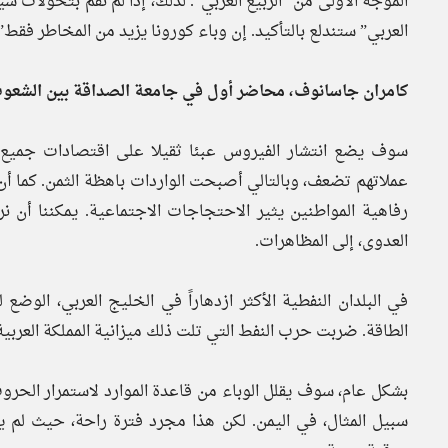
الموجة الأولى من “الربيع العربي”. لذلك، إذا لم نقم بتحولات 
العربي” ستندلع بالتأكيد. إن وباء كورونا يزيد من المخاطر فقط”
كامران جاسانوف، محاضر أول في جامعة الصداقة بين الشعوب،
سوف يضع انتشار الفيروس عبئا ثقيلا على اقتصادات جميع ا
عملاتهم تضعف، وبالتالي أصبحت الواردات باهظة الثمن. كما أن
رفاهية المواطنين يثير الاحتجاجات الاجتماعية. يمكننا أن
العدوى، إلى المظاهرات.
في البلدان النفطية الأكثر ازدهاراً في الخليج العربي، الوض
الطاقة. ضربت حرب النفط التي تلت ذلك ميزانية المملكة العربية
بشكل عام، سوف يقلل الوباء من قاعدة الموارد لاستمرار الحر
سبيل المثال، في اليمن. لكن هذا مجرد فترة راحة، حيث لم 