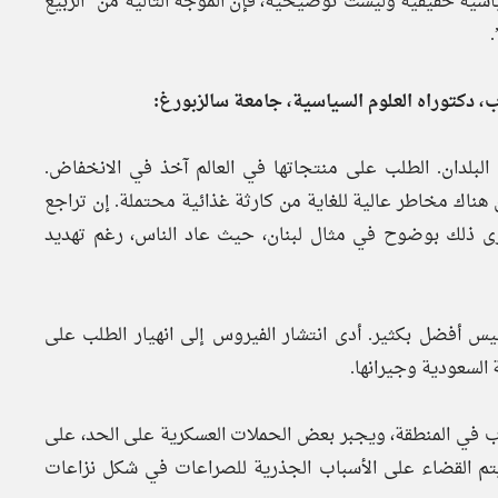
سياسية حقيقية وليست توضيحية، فإن الموجة التالية من “الربيع
.
 دكتوراه العلوم السياسية، جامعة سالزبورغ:
لبلدان. الطلب على منتجاتها في العالم آخذ في الانخفاض.
 هناك مخاطر عالية للغاية من كارثة غذائية محتملة. إن تراجع
 نرى ذلك بوضوح في مثال لبنان، حيث عاد الناس، رغم تهديد
ع ليس أفضل بكثير. أدى انتشار الفيروس إلى انهيار الطلب على
 السعودية وجيرانها.
وب في المنطقة، ويجبر بعض الحملات العسكرية على الحد، على
يتم القضاء على الأسباب الجذرية للصراعات في شكل نزاعات