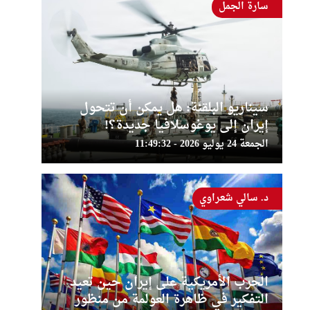
سارة الجمل
سيناريو البلقنة: هل يمكن أن تتحول
إيران إلى يوغوسلافيا جديدة؟!
الجمعة 24 يوليو 2026 - 11:49:32
د. سالي شعراوي
الحرب الأمريكية على إيران حين تعيد
التفكير في ظاهرة العولمة من منظور