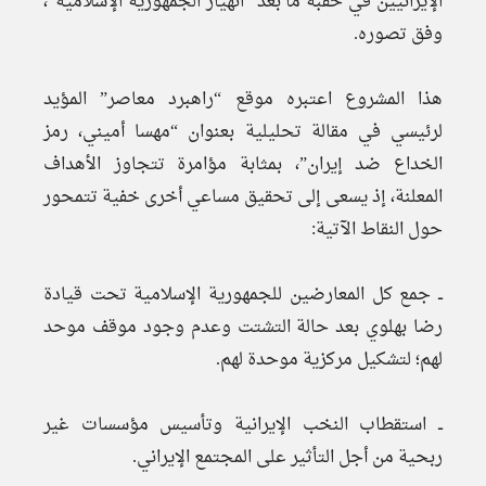
الإيرانيين في حقبة ما بعد “انهيار الجمهورية الإسلامية”،
وفق تصوره.
هذا المشروع اعتبره موقع “راهبرد معاصر” المؤيد
لرئيسي في مقالة تحليلية بعنوان “مهسا أميني، رمز
الخداع ضد إيران”، بمثابة مؤامرة تتجاوز الأهداف
المعلنة، إذ يسعى إلى تحقيق مساعي أخرى خفية تتمحور
حول النقاط الآتية:
ــ جمع كل المعارضين للجمهورية الإسلامية تحت قيادة
رضا بهلوي بعد حالة التشتت وعدم وجود موقف موحد
لهم؛ لتشكيل مركزية موحدة لهم.
ــ استقطاب النخب الإيرانية وتأسيس مؤسسات غير
ربحية من أجل التأثير على المجتمع الإيراني.