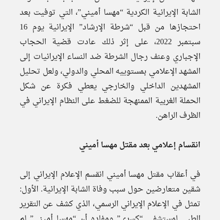
الشابة الإيرانية الكردية “مهسا أميني”، التي توفيت بعد
احتجازها من قبل “شرطة الإرشاد” الإيرانية يوم 16
سبتمبر 2022، على إثر ذلك عادت قضية الحجاب
الإجباري وعنف رجال الشرطة ضد النساء الإيرانيات إلى
المشهد الإعلامي بمستوييه المحلي والدولي، ولعل تحليل
المشهدين الداخلي والخارجي يعطي فكرة عن شكل
الحملة الغربية الممنهجة للضغط على النظام الإيراني في
الظرف الراهن.
انقسام إعلامي بعد مقتل مهسا أميني
في أعقاب مقتل مهسا أميني انقسم الإعلام الإيراني إلى
شقين متعارضين حول سبب وفاة الشابة الإيرانية. الأول:
تمثل في الإعلام الإيراني الرسمي، الذي كشف عن التقرير
الطبي لمستشفى “كسرى” ومفاده أن “مهسا أميني” لم