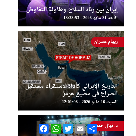
إيران بين زناد السلاح وطاولة التفاوض
الأحد 31 مايو 2026 - 18:33:53
ريهام عسران
التاريخ الإيراني كأداة لاستقراء مستقبل
الصراع في مضيق هرمز
السبت 16 مايو 2026 - 12:01:08
د. نهال حمدي
Facebook
WhatsApp
Twitter
Email
Share