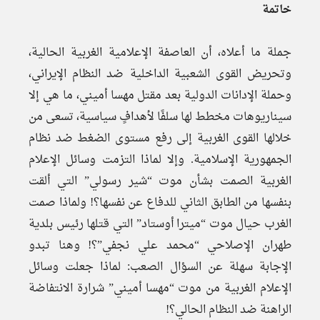
خاتمة
جملة ما أعلاه، أن العاصفة الإعلامية الغربية الحالية،
وتحريض القوى الشعبية الداخلية ضد النظام الإيراني،
وحملة الإدانات الدولية بعد مقتل مهسا أميني، ما هي إلا
سيناريوهات مخطط لها سلفًا لأهدافٍ سياسية، تسعى من
خلالها القوى الغربية إلى رفع مستوى الضغط ضد نظام
الجمهورية الإسلامية. وإلا لماذا التزمت وسائل الإعلام
الغربية الصمت بشأن موت “شير رسولي” التي ألقت
بنفسها من الطابق الثاني للدفاع عن نفسها؟! ولماذا صمت
الغرب حيال موت “ميترا أوستاد” التي قتلها رئيس بلدية
طهران الإصلاحي “محمد علي نجفي”؟! وهنا تبدو
الإجابة سهلة عن السؤال الصعب: لماذا جعلت وسائل
الإعلام الغربية من موت “مهسا أميني” شرارة الانتفاضة
الراهنة ضد النظام الحالي؟!