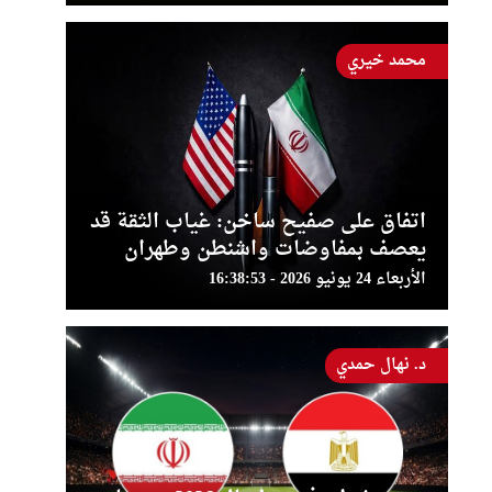
محمد خيري
اتفاق على صفيح ساخن: غياب الثقة قد
يعصف بمفاوضات واشنطن وطهران
الأربعاء 24 يونيو 2026 - 16:38:53
د. نهال حمدي