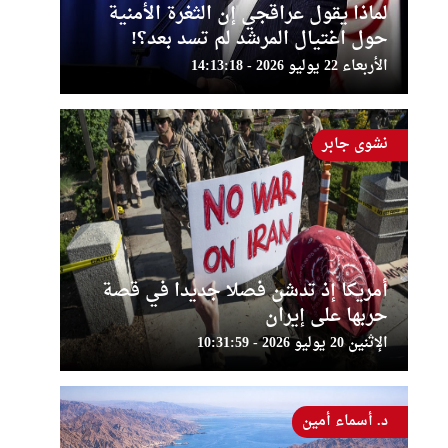
لماذا يقول عراقجي إن الثغرة الأمنية
حول اغتيال المرشد لم تسد بعد؟!
الأربعاء 22 يوليو 2026 - 14:13:18
نشوى جابر
أمريكا إذ تدشن فصلا جديدا في قصة
حربها على إيران
الإثنين 20 يوليو 2026 - 10:31:59
د. أسماء أمين