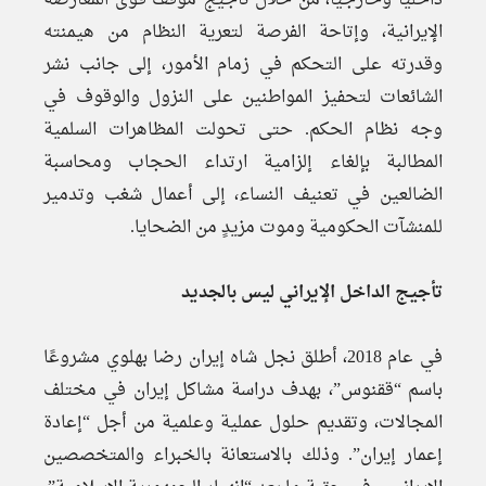
داخليًا وخارجيًا، من خلال تأجيج موقف قوى المعارضة
الإيرانية، وإتاحة الفرصة لتعرية النظام من هيمنته
وقدرته على التحكم في زمام الأمور، إلى جانب نشر
الشائعات لتحفيز المواطنين على النزول والوقوف في
وجه نظام الحكم. حتى تحولت المظاهرات السلمية
المطالبة بإلغاء إلزامية ارتداء الحجاب ومحاسبة
الضالعين في تعنيف النساء، إلى أعمال شغب وتدمير
للمنشآت الحكومية وموت مزيدٍ من الضحايا.
تأجيج الداخل الإيراني ليس بالجديد
في عام 2018، أطلق نجل شاه إيران رضا بهلوي مشروعًا
باسم “ققنوس”، بهدف دراسة مشاكل إيران في مختلف
المجالات، وتقديم حلول عملية وعلمية من أجل “إعادة
إعمار إيران”. وذلك بالاستعانة بالخبراء والمتخصصين