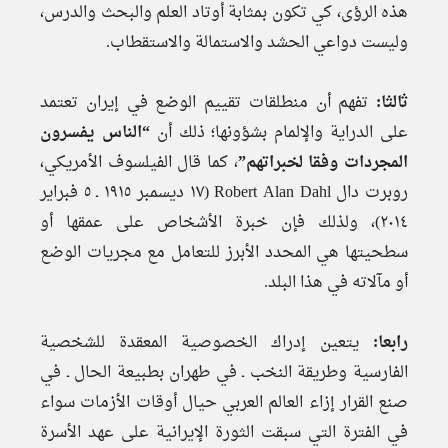
هذه الرؤى، كي تكون بمثابة أوتاد العلم والبحث والدرس،
وليست دواعي الحشد والاستمالة والاستقطاب.
ثالثا:
تفهم أن منطلقات تقييم الوضع في إيران تعتمد
على الدراية والإلمام بشؤونها؛ ذلك أن
“الناس يفسرون
المجردات وفقا لخبراتهم”
، كما قال الفيلسوف الأمريكي،
روبرت دال Robert Alan Dahl (١٧ ديسمبر ١٩١٥ ـ ٥ فبراير
٢٠١٤)، ولذلك فإن خبرة الأشخاص على عمقها أو
سطحيتها هي المحدد الأبرز للتعامل مع مجريات الوضع
أو مآلاته في هذا البلد.
رابعا:
يتعين إدراك الخصوصية المعقدة للشخصية
الفارسية وطريقة النخب ـ في طهران بطبيعة الحال ـ في
صنع القرار إزاء العالم العربي حيال أوقات الأزمات سواء
في الفترة التي سبقت الثورة الإيرانية على عهد الأسرة