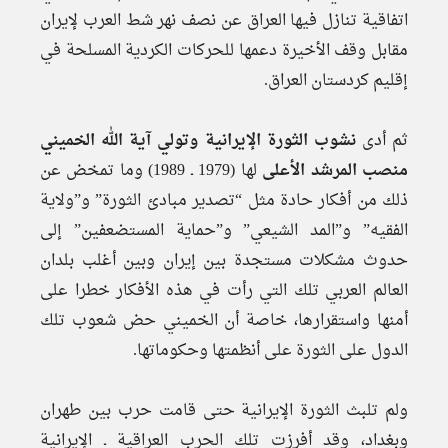
اتفاقية تنازل فيها العراق عن نصف نهر شط العرب لإيران
مقابل وقف الأخيرة دعمها للحركات الكردية المسلحة في
إقليم كردستان العراق.
ثم أدى
نشوب الثورة الإيرانية وتولي آية الله الخميني
منصب المرشد الأعلى
لها (1979 ـ 1989) وما تمخض عن
ذلك من أفكار حادة مثل “تصدير مبادئ الثورة” و”ولاية
الفقيه” و”المد الشيعي” و”حماية المستضعفين” إلى
حدوث مشكلات مستجدة بين إيران وبين أغلب بلدان
العالم العربي تلك التي رأت في هذه الأفكار خطرا على
أمنها واستقرارها، خاصة أن الخميني حض شعوب تلك
الدول على الثورة على أنظمتها وحكوماتها.
ولم تلبث الثورة الإيرانية حتى قامت حرب بين طهران
وبغداد، وقد أفرزت تلك الحرب العراقية ـ الإيرانية