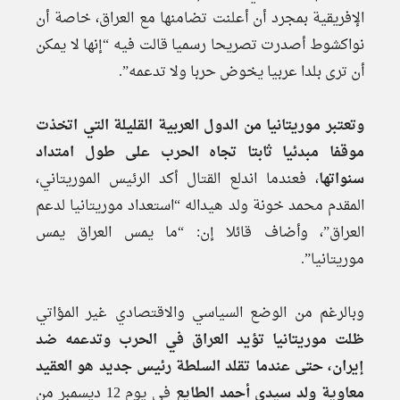
الإفريقية بمجرد أن أعلنت تضامنها مع العراق، خاصة أن
نواكشوط أصدرت تصريحا رسميا قالت فيه “إنها لا يمكن
أن ترى بلدا عربيا يخوض حربا ولا تدعمه”.
وتعتبر موريتانيا من الدول العربية القليلة التي اتخذت
موقفا مبدئيا ثابتا تجاه الحرب على طول امتداد
سنواتها
، فعندما اندلع القتال أكد الرئيس الموريتاني،
المقدم محمد خونة ولد هيداله “استعداد موريتانيا لدعم
العراق”، وأضاف قائلا إن: “ما يمس العراق يمس
موريتانيا”.
وبالرغم من الوضع السياسي والاقتصادي غير المؤاتي
ظلت موريتانيا تؤيد العراق في الحرب وتدعمه ضد
إيران، حتى عندما تقلد السلطة رئيس جديد هو العقيد
معاوية ولد سيدي أحمد الطايع
في يوم 12 ديسمبر من