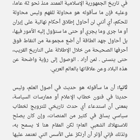
في تاريخ الجمهورية الإسلامية الممتد منذ نحو 42 عاما،
وعليه فإن ما سأقوله هو محاولة للفهم وليس محاولة
للحكم، أي أنني لن أحاول إطلاق أحكام نهائية على إيران
أو ما جرى وما يجري أو حتى ما ستؤول إليه الأمور فيها،
بل أحاول جهد الطاقة أن أضع مجموعة من النقاط فوق
أحرفها الصحيحة من خلال الإطلالة على التاريخ القريب،
حتى يتسنى ـ لمن أراد ـ الوصول إلى رؤية واضحة عن
هذه البلاد وعن علاقاتها بالعالم العربي.
ثانيا:
أن ما سأقوله هو حديث في أصول العلم، وليس
حديثا في فنون خطاب الإعلام أو ممارسات السياسة،
بمعنى أن استدعاء أي حدث تاريخي للترويج لخطاب
سياسي يساق في كثير من المنصات، وإن كان يصلح
للاستهلاك الشعبي العام؛ لكن المقام هنا لا يسمح به،
ولذلك فإني أؤثر أن أرتكز على الأسس التي تعتمد عليها