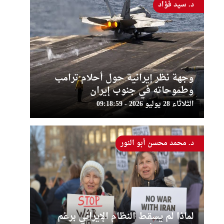
د. سيد فؤاد
وجهة نظر إيرانية حول أحلام ترامب
وطموحاته في جنوب إيران
الثلاثاء 28 يوليو 2026 - 09:18:59
د. محمد محسن أبو النور
لماذا لم يسقط النظام الإيراني برغم