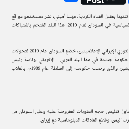
ال الاحتجاجات التي انطلقت في إيران يوم 16 سبتمبر 2022، تنديدا بمقتل الفتاة الكردية، مهسا أميني، نشر مستخدمو مواقع
التواصل الاجتماعية للمعارضة في إيران صورًا عن الأحداث السياسية في السودان لعام 2019، هذا البلد المُتخم باشتباكات
وبحسب تقرير نشرته وكالة أنباء تسنيم إحدى ذراعي الحرس الثوري الإيراني الإعلاميتين، خضع السودان عام 2019 لتحولات
كومة جديدة في هذا البلد العربي – الإفريقي برئاسة رئيس
الوزراء عبد الله حمدوك، بعد الإطاحة بالرئيس السابق عمر البشير، والذي وصلت حكومته إلى السلطة عام 1989م، بانقلاب
 وحاول تقليص حجم العقوبات المفروضة عليه وعلى السودان من
ب اليمن، وقطع العلاقات الدبلوماسية مع إيران.