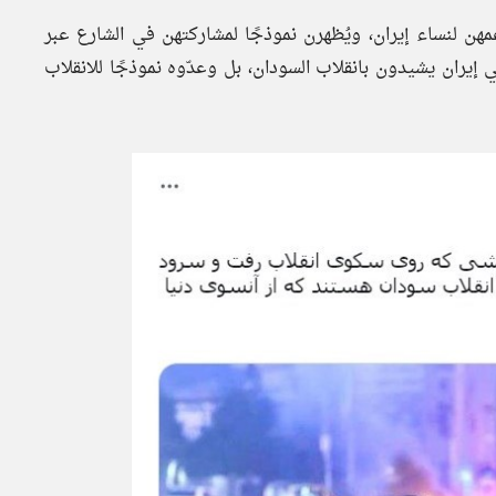
ن لنساء إيران، ويُظهرن نموذجًا لمشاركتهن في الشارع عبر
إيران يشيدون بانقلاب السودان، بل وعدّوه نموذجًا للانقلاب