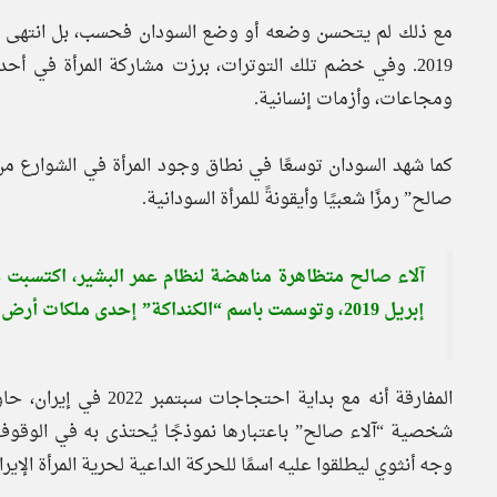
مع ذلك لم يتحسن وضعه أو وضع السودان فحسب، بل انتهى به ا
2019. وفي خضم تلك التوترات، برزت مشاركة المرأة في أ
ومجاعات، وأزمات إنسانية.
كما شهد السودان توسعًا في نطاق وجود المرأة في الشوارع من
صالح” رمزًا شعبيًا وأيقونةً للمرأة السودانية.
آلاء صالح متظاهرة مناهضة لنظام عمر البشير، اكتسبت ش
إبريل 2019، وتوسمت باسم “الكنداكة” إحدى ملكات أرض النوبة أو الاسم القديم للسودان.
المفارقة أنه مع بداية
شخصية “آلاء صالح” باعتبارها نموذجًا يُحتذى به في الوقوف
وجه أنثوي ليطلقوا عليه اسمًا للحركة الداعية لحرية المرأة الإي