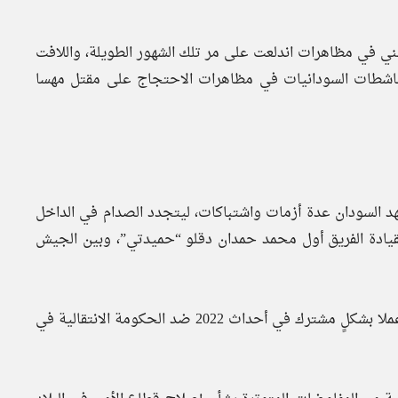
ي في مظاهرات اندلعت على مر تلك الشهور الطويلة، واللافت
الناشطات السودانيات في مظاهرات الاحتجاج على مقتل مهسا
قع “خبر أونلاين” الإصلاحي، أنه ومنذ أحداث 2019 شهد السودان عدة أزمات واشتباكات، ليتجدد الصدام في الداخل
ن قوات الدعم السريع بقيادة الفريق أول محمد حمدان دقلو “حميدتي”، وبين الجيش
هذا على الرغم من أن الجيش السوداني وقوات الدعم السريع عملا بشكلٍ مشترك في أحداث 2022 ضد الحكومة الانتقالية في