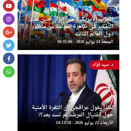
الحرب الأمريكية على إيران حين تعيد
التفكير في ظاهرة العولمة من منظور
دول العالم الثالث
الجمعة 24 يوليو 2026 - 10:35:06
د. سيد فؤاد
لماذا يقول عراقجي إن الثغرة الأمنية
حول اغتيال المرشد لم تسد بعد؟!
الأربعاء 22 يوليو 2026 - 14:13:18