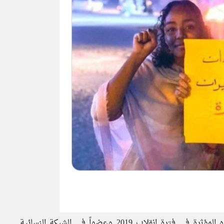
وزاد من أهمية تلك النزعة أن “آلاء صالح” كانت أحد الوجوه المؤثرة في فترة انقلاب 2019 وعضواً في الشبكة النسائية