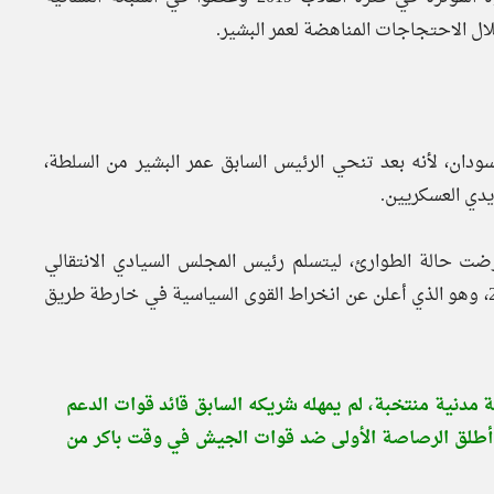
ت تلك الرموز فقط أيام أحداث العام 2019 في السودان، لأنه بعد تنحي الرئيس السابق عمر البشير من السلطة،
دي العسكريين.
رضت حالة الطوارئ، ليتسلم رئيس المجلس السيادي الانتقالي
السوداني، الفريق أول، عبد الفتاح البرهان، سلطة البلاد عام 2022، وهو الذي أعلن عن انخراط القوى السياسية في خارطة طريق
 مدنية منتخبة، لم يمهله شريكه السابق قائد قوات الدعم
وأطلق الرصاصة الأولى ضد قوات الجيش في وقت باكر من