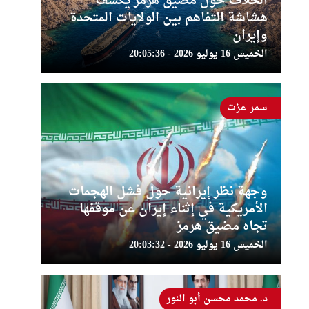
الخلاف حول مضيق هرمز يكشف
هشاشة التفاهم بين الولايات المتحدة
وإيران
الخميس 16 يوليو 2026 - 20:05:36
سمر عزت
وجهة نظر إيرانية حول فشل الهجمات
الأمريكية في إثناء إيران عن موقفها
تجاه مضيق هرمز
الخميس 16 يوليو 2026 - 20:03:32
د. محمد محسن أبو النور