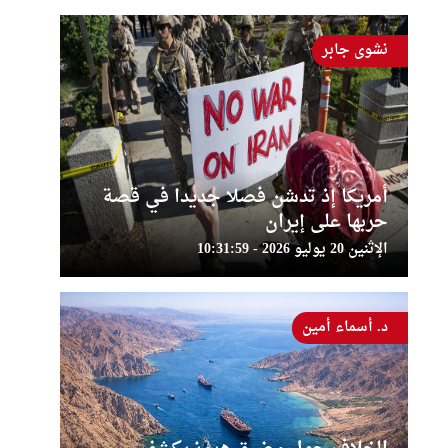
نشوى جابر
أمريكا إذ تدشن فصلا جديدا في قصة
حربها على إيران
الإثنين 20 يوليو 2026 - 10:31:59
د. أسماء أمين