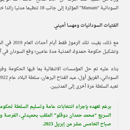
السودانية “Mansam” المؤثرة إلى جانب 18 تنظيما مدنيا رائدا خلال الاحتجاجات المناهضة لعمر البشير.
الفتيات السودانيات ومهسا أميني
مع ذلك، بقي
وتشكيل حكومة حمدوك المدنية مدة عامين؛ وقع السودان في أي
بناء عليه تم حل المؤسسات الانتقالية بما فيها الحكومة وف
تعيد السلطة مرة أخرى إلى المدنيين.
برغم تعهده بإجراء انتخابات عامة وتسليم السلطة لحكومة
السريع “محمد حمدان دوقلو” الملقب بحميدتي، الفرصة 
صباح الخامس عشر من إبريل 2023.