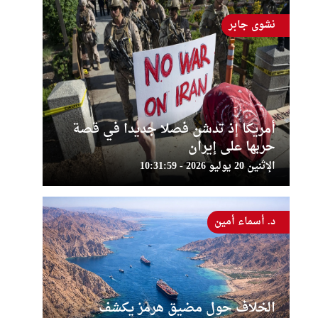
نشوى جابر
أمريكا إذ تدشن فصلا جديدا في قصة
حربها على إيران
الإثنين 20 يوليو 2026 - 10:31:59
د. أسماء أمين
الخلاف حول مضيق هرمز يكشف