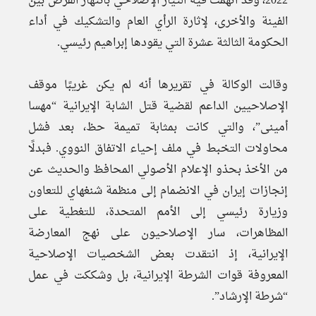
2022، وقد اتهمت فيه التيار الإصلاحي بانتهاز الفرص بين
الفينة والأخرى، لإثارة الرأي العام والتشكيك في أداء
الحكومة الثالثة عشرة التي يقودها إبراهيم رئيسي.
وقالت الوكالة في تقريرها أنه لم يكن غريبًا موقف
الإصلاحيين الداعم لقضية قتل الشابة الإيرانية “مهسا
أمينى”، والتي كانت بمثابة تميمة حظ، بعد فشل
محاولات التخبط في ملف إحياء الاتفاق النووي. فبدلًا
من الأخذ بحذو الإعلام الأصولي المحافظ والحديث عن
إنجازات إيران في الانضمام إلى منظمة شنغهاي للتعاون
وزيارة رئيسي إلى الأمم المتحدة، للتغطية على
المظاهرات، سار الإصلاحيون على نهج المعارضة
الإيرانية، إذ انتقدت بعض الشخصيات الإصلاحية
المعروفة قوات الشرطة الإيرانية، بل وشككت في عمل
“شرطة الإرشاد”.