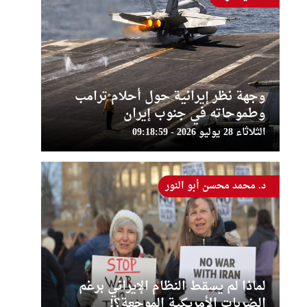
وجهة نظر إيرانية حول أحلام ترامب
وطموحاته في جنوب إيران
الثلاثاء 28 يوليو 2026 - 09:18:59
د. محمد محسن أبو النور
لماذا لم يسقط النظام الإيراني برغم
الضربات الأمريكية الموجعة؟!