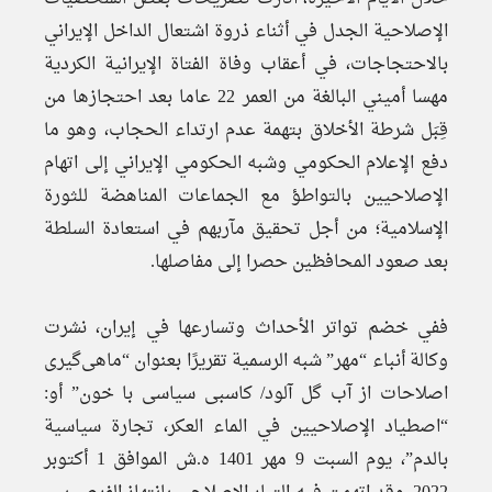
الإصلاحية الجدل في أثناء ذروة اشتعال الداخل الإيراني
بالاحتجاجات، في أعقاب وفاة الفتاة الإيرانية الكردية
مهسا أميني البالغة من العمر 22 عاما بعد احتجازها من
قِبَل شرطة الأخلاق بتهمة عدم ارتداء الحجاب، وهو ما
دفع الإعلام الحكومي وشبه الحكومي الإيراني إلى اتهام
الإصلاحيين بالتواطؤ مع الجماعات المناهضة للثورة
الإسلامية؛ من أجل تحقيق مآربهم في استعادة السلطة
بعد صعود المحافظين حصرا إلى مفاصلها.
ففي خضم تواتر الأحداث وتسارعها في إيران، نشرت
وكالة أنباء “مهر” شبه الرسمية تقريرًا بعنوان “ماهی‌گیری
اصلاحات از آب گل آلود/ کاسبی سیاسی با خون” أو:
“اصطياد الإصلاحيين في الماء العكر، تجارة سياسية
بالدم”، يوم السبت 9 مهر 1401 ه.ش الموافق 1 أكتوبر