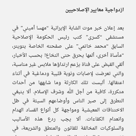
ازدواجية معايير الإصلاحيين
بعد إعلان خبر موت الشابة الإيرانية “مهسا أميني” في
مستشفى “كسرى” كتب رئيس الحكومة الإصلاحية
السابق “محمد خاتمي” على صفحته الخاصة بتويتر،
“مأساة أخرى، ألمها يحرق حتى النخاع! بحسب الأخبار،
ألقي القبض على فتاة يزعم ارتداؤها ملابس غير مناسبة،
والتي تعرضت لإصابات ونوبة قلبية ودماغية في أثناء
اعتقالها. أليست تلك الكارثة وما شابهها من أحداث
متكررة، كافية من أجل الله وشرف الإسلام. ألا ينبغي
التطرق إلى صبر الناس وأوضاعهم السيئة في ظل
الاختناقات المعيشية ومواجهة كل أنواع الفساد الهدام
وانعدام الكفاءات. ألا يجب ردع هذه الأساليب
والسلوكيات المخالفة للقانون والمنطق والشريعة، في