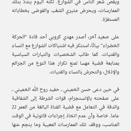
ويقص شعر الناس في الشوارع. لكنه اليوم ينددّ بتلك
الممارسات، ويحرض مثيري الشغب والفوضى بخطاباته
المستفزة.
على صعيد آخر، أصدر مهدي كروبي أحد قادة “الحركة
الخضراء” بيانًا، استنكر فيه اشتباكات الشوارع مع النساء
والفتيات. كما طالب الشخصيات والتيارات السياسية
بمتابعة قضية مهسا لمنع تكرار هذا النوع من الجرائم
والإذلال، والتحرش بالنساء والفتيات.
في حين دعى حسن الخميني ــ حفيد روح الله الخميني ــ
على صفحته بالإنستجرام، قوات الشرطة إلى الشفافية
والدقة في التعامل مع قضية الفتاة البالغة من العمر 22
عاما. خاصة وأن عدم اتخاذ إجراءات قانونية في الوقت
المناسب، ووقف تلك الممارسات المعيبة وما ينجم عنها