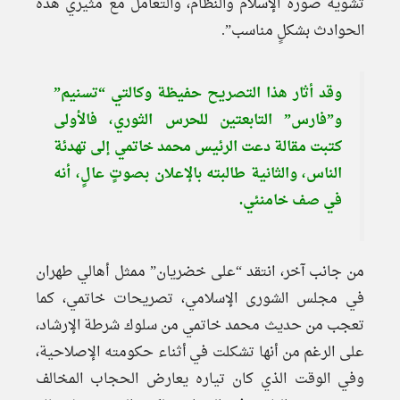
تشويه صورة الإسلام والنظام، والتعامل مع مثيري هذه
الحوادث بشكلٍ مناسب”.
وقد أثار هذا التصريح حفيظة وكالتي “تسنيم”
و”فارس” التابعتين للحرس الثوري، فالأولى
كتبت مقالة دعت الرئيس محمد خاتمي إلى تهدئة
الناس، والثانية طالبته بالإعلان بصوتٍ عالٍ، أنه
في صف خامنئي.
من جانب آخر، انتقد “على خضريان” ممثل أهالي طهران
في مجلس الشورى الإسلامي، تصريحات خاتمي، كما
تعجب من حديث محمد خاتمي من سلوك شرطة الإرشاد،
على الرغم من أنها تشكلت في أثناء حكومته الإصلاحية،
وفي الوقت الذي كان تياره يعارض الحجاب المخالف