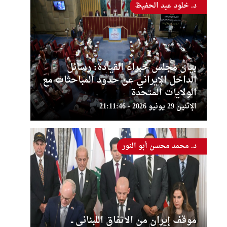
د. خلود عبد الحفيظ
بيان مجلس خبراء القيادة: رسائل
الداخل الإيراني عن حدود المباحثات مع
الولايات المتحدة
الإثنين 29 يونيو 2026 - 21:11:46
د. محمد محسن أبو النور
موقف إيران من الاتفاق اللبناني ــ