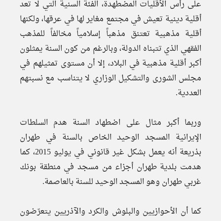
على رأس الأقليات المضطهدة، الفئة السنية التي لا تعد
أقلية دينية تعيش في مجتمع مغاير لها في عرقها، ولكنها
أقلية مذهبية تعتنق مذهباً إسلامياً مخالفاً للمذهب
الفقهي الذي تتبناه الدولة، وبالرغم من كون السنة يمثلون
أكبر أقلية مذهبية في البلاد، إلا أن مستوى تمثيلهم في
مجلس الشورى والتشكيل الوزاري لا يتناسب مع نسبتهم
العددية.
وربما أكبر مثال على اضطهاد السنة هدم السلطات
الإيرانية المسجد الوحيد الخاص بالسنة في طهران
بذريعة أنه يعمل بشكل غير قانوني في يوليو 2015، كما
هدمت بلدية طهران أجزاء من مسجد في منطقة بونك
غربي طهران وهو المسجد الوحيد للسنة بالعاصمة.
كما أن الأحوازيين والبلوش والكرد والآذريين يتعرّضون