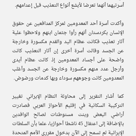
أسرتيهما أنهما تعرضا لأبشع أنواع التعذيب قبل إعدامهم.
وأكدت أسرة أحد المعدومين لمركز المدافعين عن حقوق
الإنسان بكردستان أنهم رأوا جثمان ابنهم ولاحظوا علية
آثار تعذيب فكانت عظام اليد والقدم مكسورة وخارجة
عن الجسد وقالت أسرة أخرى إن آثار التعذيب كانت
واضحة على أجساد المعدومين إذ كانت عظام أيدى
وأرجل عدد منهم مكسورة وخارجة عن الجسد وأغلب
المعدومين كانت وجوههم سوداء وبها كدمات ورضوض.
كما أشار التقرير إلى محاولة النظام الإيراني تغيير
التركيبة السكانية في إقليم الأحواز العربي فصادرت
أراضي البعض وبنت مستوطنات لصالح الوافدين
بالإضافة إلى اعتقال 45 ناشطا أحوازيا، علما بأن السلطات
الإيرانية لم تسمح إلى الآن بدخول مقرري الأمم المتحدة