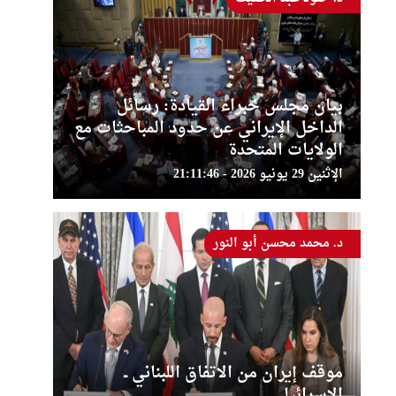
بيان مجلس خبراء القيادة: رسائل
الداخل الإيراني عن حدود المباحثات مع
الولايات المتحدة
الإثنين 29 يونيو 2026 - 21:11:46
د. محمد محسن أبو النور
موقف إيران من الاتفاق اللبناني ــ
الإسرائيلي