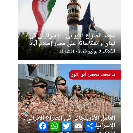
تجدد الصراع الإيراني ــ الإسرائيلي في
لبنان وانعكاساته على مسار إسلام آباد
الثلاثاء 9 يونيو 2026 - 11:12:31
د. محمد محسن أبو النور
العامل الأذربيجاني في الصراع الإيراني ــ
Facebook
WhatsApp
Twitter
Email
Share
الإسرائيلي