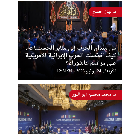
د. نهال حمدي
من ميدان الحرب إلى منابر الحسينيات..
كيف انعكست الحرب الإيرانية الأمريكية
على مراسم عاشوراء؟
الأربعاء 24 يونيو 2026 - 12:31:30
د. محمد محسن أبو النور