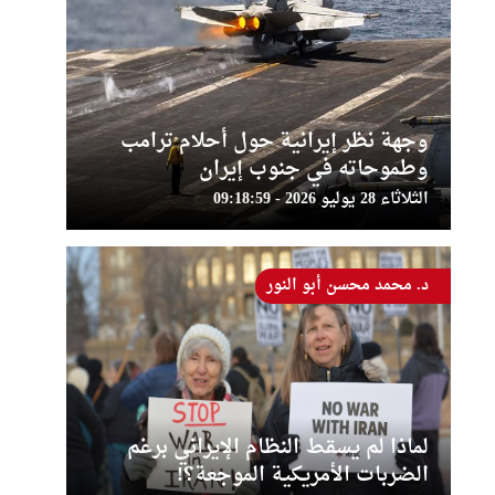
وجهة نظر إيرانية حول أحلام ترامب
وطموحاته في جنوب إيران
الثلاثاء 28 يوليو 2026 - 09:18:59
د. محمد محسن أبو النور
لماذا لم يسقط النظام الإيراني برغم
الضربات الأمريكية الموجعة؟!