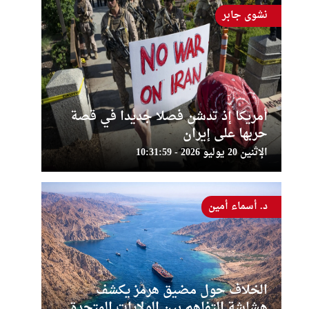
نشوى جابر
أمريكا إذ تدشن فصلا جديدا في قصة
حربها على إيران
الإثنين 20 يوليو 2026 - 10:31:59
د. أسماء أمين
الخلاف حول مضيق هرمز يكشف
هشاشة التفاهم بين الولايات المتحدة