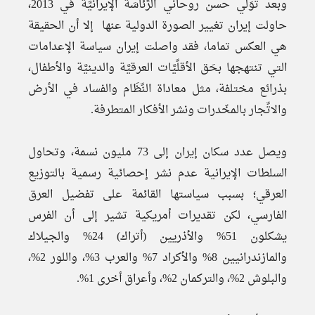
وبعد تَوَلِّي حسن روحاني الرِّئاسَة الإيرانيَّة في 2013،
حاولت إيران تغيير الصورة الدولية عنها إلا أن الحقيقة
هي العكس تماما، فقد واصلت إيران سياسة الإعدامات
التي تنتهجها بحَق الأقلِّيَّات العرقيَّة والدينيَّة والأطفال،
بذرائع مختلفة، مثل معاداة النِّظَام والفساد في الأرض
والاتِّجار بالمخّدرات ونشر الأفكار المتطرفة.
ويصل عدد سكان إيران إلى 73 مليون نسمة، وتحاول
السلطات الإيرانية عدم نشر إحصائية رسمية بالتوزيع
العرقي؛ بسبب سياستها القائمة على تفضيل العرق
الفارسي، لكن تقديرات أمريكية تشير إلى أن الفرس
يشكلون 51% والأذريين (أتراك) 24% والجيلاك
والمازندرانيين 8% والأكراد 7% والعرب 3%، واللور 2%،
والبلوش 2%، والتركمان 2%، وأعراق أخرى 1%.