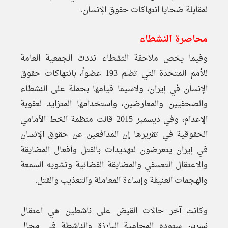
لمقابلة ضحايا انتهاكات حقوق الإنسان.
محاصرة النشطاء
وفيما يخص ملاحقة النشطاء نددت الجمعية العامة
للأمم المتحدة التي تضم 193 عضواً، بانتهاكات حقوق
الإنسان في إيران، ولاسيما قيامها بحملة على النشطاء
والصحفيين والمعارضين، واستخدامها المتزايد لعقوبة
الإعدام، وفي ديسمبر 2015 قالت منظمة الخط الأمامي
الحقوقية في تقريرها إن المدافعين عن حقوق الإنسان
في إيران يتعرضون لتهديدات بالقتل وأفعال المضايقة
والاعتقال التعسفي والمضايقة القضائية وتشويه السمعة
والهجمات العنيفة وإساءة المعاملة والتعذيب والقتل.
وكانت آخر حالات القبض على ناشطين هي اعتقال
نسرين ستوده المحامية البارزة والناشطة في مجال