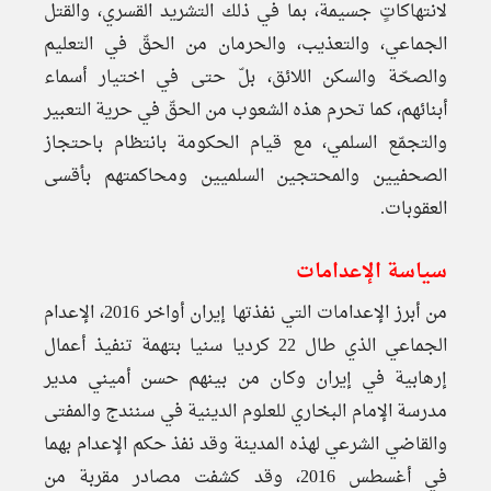
لانتهاكاتٍ جسيمة، بما في ذلك التشريد القسري، والقتل
الجماعي، والتعذيب، والحرمان من الحقّ في التعليم
والصحّة والسكن اللائق، بلّ حتى في اختيار أسماء
أبنائهم، كما تحرم هذه الشعوب من الحقّ في حرية التعبير
والتجمّع السلمي، مع قيام الحكومة بانتظام باحتجاز
الصحفيين والمحتجين السلميين ومحاكمتهم بأقسى
العقوبات.
سياسة الإعدامات
من أبرز الإعدامات التي نفذتها إيران أواخر 2016، الإعدام
الجماعي الذي طال 22 كرديا سنيا بتهمة تنفيذ أعمال
إرهابية في إيران وكان من بينهم حسن أميني مدير
مدرسة الإمام البخاري للعلوم الدينية في سنندج والمفتى
والقاضي الشرعي لهذه المدينة وقد نفذ حكم الإعدام بهما
في أغسطس 2016، وقد كشفت مصادر مقربة من