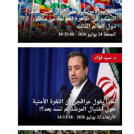
الحرب الأمريكية على إيران حين تعيد
التفكير في ظاهرة العولمة من منظور
دول العالم الثالث
الجمعة 24 يوليو 2026 - 10:35:06
د. سيد فؤاد
لماذا يقول عراقجي إن الثغرة الأمنية
حول اغتيال المرشد لم تسد بعد؟!
الأربعاء 22 يوليو 2026 - 14:13:18