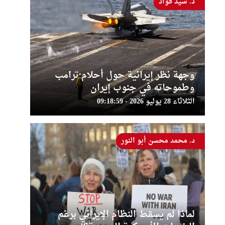
د. سيد فؤاد
وجهة نظر إيرانية حول أحلام ترامب
وطموحاته في جنوب إيران
الثلاثاء 28 يوليو 2026 - 09:18:59
د. محمد محسن أبو النور
لماذا لم يسقط النظام الإيراني برغم