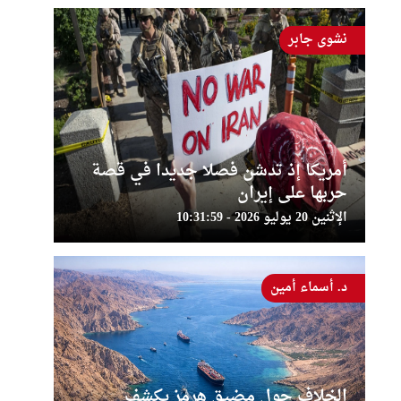
نشوى جابر
أمريكا إذ تدشن فصلا جديدا في قصة
حربها على إيران
الإثنين 20 يوليو 2026 - 10:31:59
د. أسماء أمين
الخلاف حول مضيق هرمز يكشف