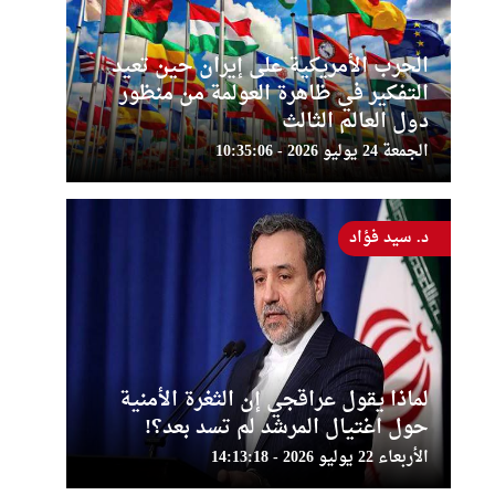
الحرب الأمريكية على إيران حين تعيد
التفكير في ظاهرة العولمة من منظور
دول العالم الثالث
الجمعة 24 يوليو 2026 - 10:35:06
د. سيد فؤاد
لماذا يقول عراقجي إن الثغرة الأمنية
حول اغتيال المرشد لم تسد بعد؟!
الأربعاء 22 يوليو 2026 - 14:13:18