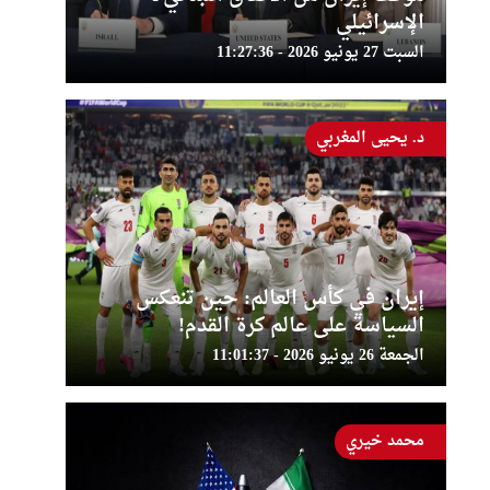
الإسرائيلي
السبت 27 يونيو 2026 - 11:27:36
د. يحيى المغربي
إيران في كأس العالم: حين تنعكس
السياسة على عالم كرة القدم!
الجمعة 26 يونيو 2026 - 11:01:37
محمد خيري