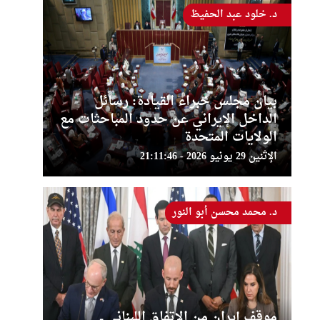
د. خلود عبد الحفيظ
بيان مجلس خبراء القيادة: رسائل
الداخل الإيراني عن حدود المباحثات مع
الولايات المتحدة
الإثنين 29 يونيو 2026 - 21:11:46
د. محمد محسن أبو النور
موقف إيران من الاتفاق اللبناني ــ