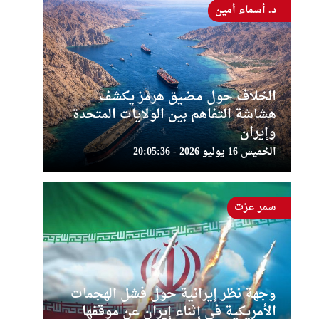
د. أسماء أمين
الخلاف حول مضيق هرمز يكشف
هشاشة التفاهم بين الولايات المتحدة
وإيران
الخميس 16 يوليو 2026 - 20:05:36
سمر عزت
وجهة نظر إيرانية حول فشل الهجمات
الأمريكية في إثناء إيران عن موقفها