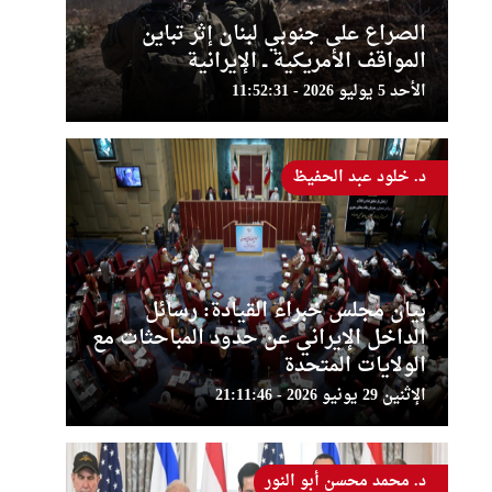
الصراع على جنوبي لبنان إثر تباين
المواقف الأمريكية ــ الإيرانية
الأحد 5 يوليو 2026 - 11:52:31
د. خلود عبد الحفيظ
بيان مجلس خبراء القيادة: رسائل
الداخل الإيراني عن حدود المباحثات مع
الولايات المتحدة
الإثنين 29 يونيو 2026 - 21:11:46
د. محمد محسن أبو النور