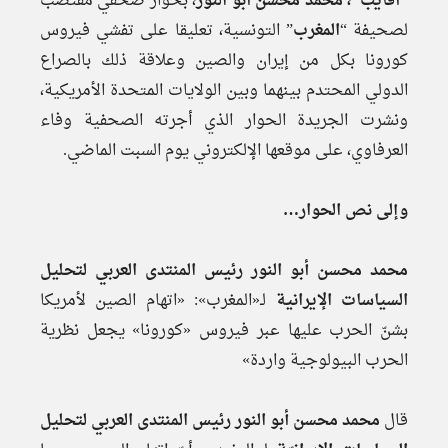
“أفايب”، محمد محسن أبو النور
، بحوار صحفي مقتضب
لصحيفة “
المغرب
” التونسية، تعليقا على تفشي فيروس
كورونا بكل من إيران والصين وعلاقة ذلك بالصراع
الدولي المحتدم بينهما وبين الولايات المتحدة الأمريكية،
ونشرت الجريدة الحوار الذي أجرته الصحفية وفاء
العرفاوي، على موقعها الإلكتروني يوم السبت الماضي.
وإلى نص الحوار…
محمد محسن أبو النور رئيس المنتدى العربي لتحليل
السياسات الإيرانية
لـ«المغرب»: «اتهام الصين لأمريكا
بشنّ الحرب عليها عبر فيروس «كورونا» يجعل نظرية
الحرب البيولوجية واردة»
قال
محمد محسن أبو النور رئيس المنتدى العربي لتحليل