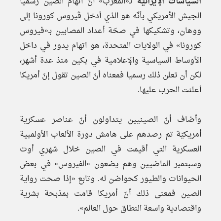
السياسات الإيرانيّة
لـ«المغرب» أنّ اتهام الصين رسميا
الجيش الأمريكي بأنّه هو الذي أدخل ڤيروس كورونا إلى
ووهان، وتشكيكها في صحّة أعداد المصابين بـ«فيروس
كورونا» في الولايات المتحدة، هو اتهام يدور في داخل
الأوساط السياسية والإعلامية في بكين منذ عدة أشهر،
لكن أن تعلن ذلك رسميا فمعناه أنّ الصين تقول إنّ أمريكا
أعلنت الحرب عليها.
وأضاف أنّ الصينيين يتداولون أنّ عناصر عسكرية
أمريكيّة تم رصدهم على هامش دورة الألعاب الأولمبية
العسكرية التي أقيمت في الصين خلال شهري أوت
وسبتمبر الماضيين وهم يضعون «الفيروس» في بعض
الحيوانات والطيور كحواضن له. وتابع «إذا صحت رواية
الصين فمعنى ذلك أنّ أمريكا قامت بمذبحة بشرية
واقتصادية واسعة النطاق حول العالم».