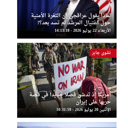
لماذا يقول عراقجي إن الثغرة الأمنية
حول اغتيال المرشد لم تسد بعد؟!
الأربعاء 22 يوليو 2026 - 14:13:18
نشوى جابر
أمريكا إذ تدشن فصلا جديدا في قصة
حربها على إيران
الإثنين 20 يوليو 2026 - 10:31:59