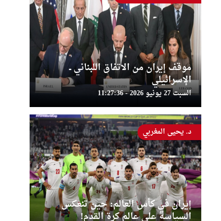
موقف إيران من الاتفاق اللبناني ــ
الإسرائيلي
السبت 27 يونيو 2026 - 11:27:36
د. يحيى المغربي
إيران في كأس العالم: حين تنعكس
السياسة على عالم كرة القدم!