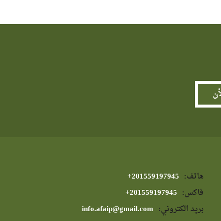
هاتف:
⁦+201559197945⁩
فاكس:
⁦+201559197945⁩
بريد الكتروني:
info.afaip@gmail.com