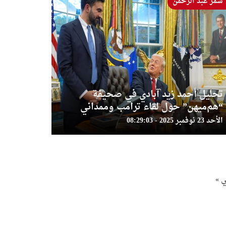
سمر عبد الرحمن
تحليل أحمد زيد آبادي في صحيفة
“هم‌ميهن” حول لقاء ترامب وممداني
الأحد 23 نوفمبر 2025 - 08:29:03
ي »