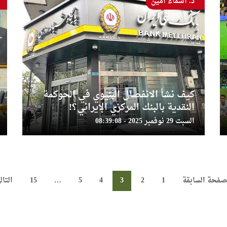
د. أسماء أمين
كيف نشأ الانفصال البنيوي في الحوكمة
النقدية بالبنك المركزي الإيراني؟!
السبت 29 نوفمبر 2025 - 08:39:08
صفحة السابقة
1
2
3
4
5
…
15
التال