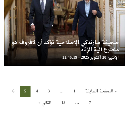
صحيفة سازندكي الإصلاحية تؤكد أن لافروف هو
مخترع آلية الزناد
الإثنين 20 أكتوبر 2025 - 11:46:19
« الصفحة السابقة
1
…
3
4
5
6
7
…
15
التالي »