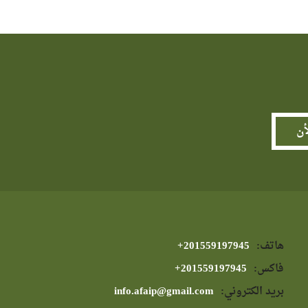
هاتف:
⁦+201559197945⁩
فاكس:
⁦+201559197945⁩
بريد الكتروني:
info.afaip@gmail.com