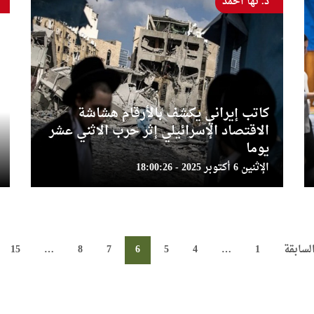
د. نها أحمد
كاتب إيراني يكشف بالأرقام هشاشة
الاقتصاد الإسرائيلي إثر حرب الاثني عشر
يوما
الإثنين 6 أكتوبر 2025 - 18:00:26
لسابقة
1
…
4
5
6
7
8
…
15