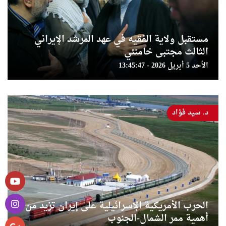
مستقبل ولاية الفقيه في عهد المرشد الإيراني
الثالث مجتبى خامنئي
الأحد 5 أبريل 2026 - 13:45:47
د. سيد فؤاد
الحرب الأمريكية الإسرائيلية على إيران تزيد من
أهمية ممر الشمال-الجنوب