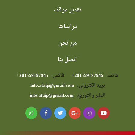
تقدير موقف
دراسات
من نحن
اتصل بنا
هاتف:
⁦+201559197945⁩
فاكس:
⁦+201559197945⁩
بريد الكتروني:
info.afaip@gmail.com
النشر والتوزيع:
info.afaip@gmail.com