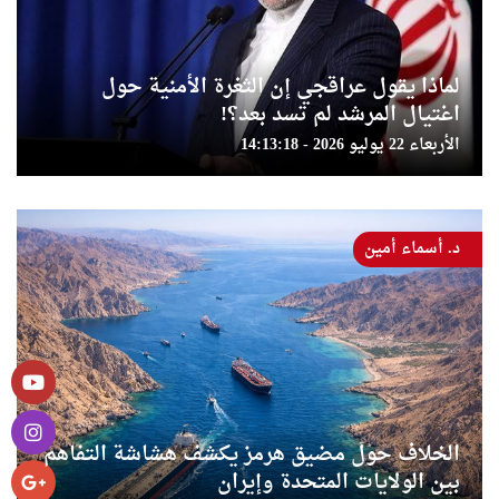
لماذا يقول عراقجي إن الثغرة الأمنية حول
اغتيال المرشد لم تسد بعد؟!
الأربعاء 22 يوليو 2026 - 14:13:18
د. أسماء أمين
الخلاف حول مضيق هرمز يكشف هشاشة التفاهم
بين الولايات المتحدة وإيران