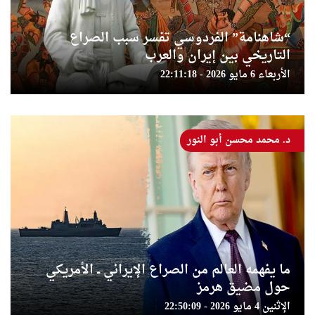
“شاهنامة” الفردوسي تفسر سبب الصراع
التاريخي بين إيران والعرب
الأربعاء 6 مايو 2026 - 22:11:18
د. محمد محسن أبو النور
ما يفهمه العالم من الصراع الإيراني ــ الأمريكي
حول مضيق هرمز
الإثنين 4 مايو 2026 - 22:50:09