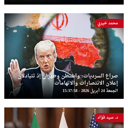
محمد خيري
صراع السرديات: واشنطن وطهران إذ تتبادلان
إعلان الانتصارات والاتهامات
الجمعة 24 أبريل 2026 - 15:37:58
د. سيد فؤاد