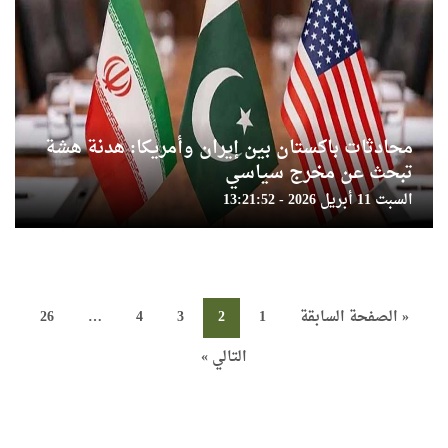
محادثات باكستان بين إيران وأمريكا: هدنة هشة
تبحث عن مخرج سياسي
السبت 11 أبريل 2026 - 13:21:52
« الصفحة السابقة
1
2
3
4
…
26
التالي »