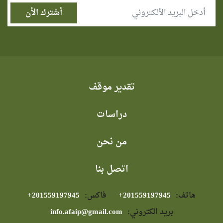
تقدير موقف
دراسات
من نحن
اتصل بنا
هاتف:
⁦+201559197945⁩
فاكس:
⁦+201559197945⁩
بريد الكتروني:
info.afaip@gmail.com