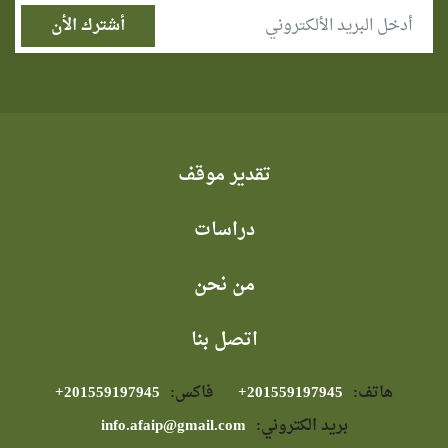
تقدير موقف
دراسات
من نحن
اتصل بنا
هاتف:
⁦+201559197945⁩
فاكس:
⁦+201559197945⁩
بريد الكتروني:
info.afaip@gmail.com