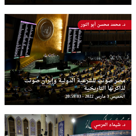
د. محمد محسن أبو النور
مصر صوتت للشرعية الدولية وإيران صوتت
لذاكرتها التاريخية
الخميس 3 مارس 2022 - 20:59:03
د. شيماء المرسي