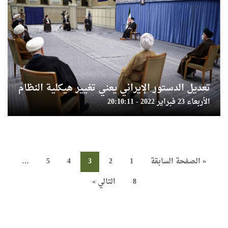
تعديل الدستور الإيراني يعني تغيير هيكلية النظام
الأربعاء 23 فبراير 2022 - 20:10:11
« الصفحة السابقة
1
2
3
4
5
…
8
التالي »