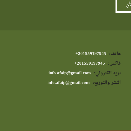
هاتف:
⁦+201559197945⁩
فاكس:
⁦+201559197945⁩
بريد الكتروني:
info.afaip@gmail.com
النشر والتوزيع:
info.afaip@gmail.com