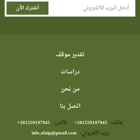
تقدير موقف
دراسات
من نحن
اتصل بنا
هاتف:
⁦+201559197945⁩
فاكس:
⁦+201559197945⁩
بريد الكتروني:
info.afaip@gmail.com