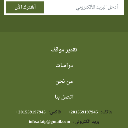
تقدير موقف
دراسات
من نحن
اتصل بنا
هاتف:
⁦+201559197945⁩
فاكس:
⁦+201559197945⁩
بريد الكتروني:
info.afaip@gmail.com