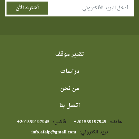
تقدير موقف
دراسات
من نحن
اتصل بنا
هاتف:
⁦+201559197945⁩
فاكس:
⁦+201559197945⁩
بريد الكتروني:
info.afaip@gmail.com