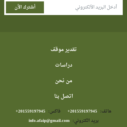
تقدير موقف
دراسات
من نحن
اتصل بنا
هاتف:
⁦+201559197945⁩
فاكس:
⁦+201559197945⁩
بريد الكتروني:
info.afaip@gmail.com