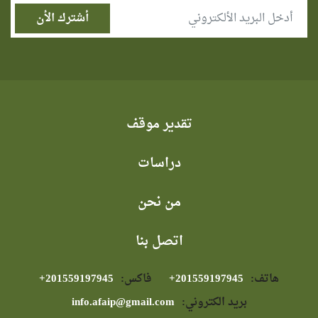
تقدير موقف
دراسات
من نحن
اتصل بنا
هاتف:
⁦+201559197945⁩
فاكس:
⁦+201559197945⁩
بريد الكتروني:
info.afaip@gmail.com