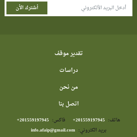
تقدير موقف
دراسات
من نحن
اتصل بنا
هاتف:
⁦+201559197945⁩
فاكس:
⁦+201559197945⁩
بريد الكتروني:
info.afaip@gmail.com