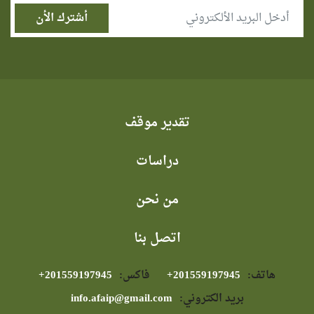
تقدير موقف
دراسات
من نحن
اتصل بنا
هاتف:
⁦+201559197945⁩
فاكس:
⁦+201559197945⁩
بريد الكتروني:
info.afaip@gmail.com