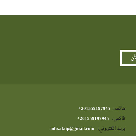
هاتف:
⁦+201559197945⁩
فاكس:
⁦+201559197945⁩
بريد الكتروني:
info.afaip@gmail.com