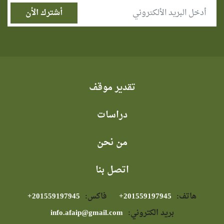
تقدير موقف
دراسات
من نحن
اتصل بنا
هاتف:
⁦+201559197945⁩
فاكس:
⁦+201559197945⁩
بريد الكتروني:
info.afaip@gmail.com