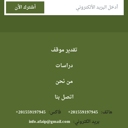
تقدير موقف
دراسات
من نحن
اتصل بنا
هاتف:
⁦+201559197945⁩
فاكس:
⁦+201559197945⁩
بريد الكتروني:
info.afaip@gmail.com