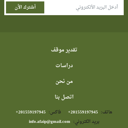
تقدير موقف
دراسات
من نحن
اتصل بنا
هاتف:
⁦+201559197945⁩
فاكس:
⁦+201559197945⁩
بريد الكتروني:
info.afaip@gmail.com