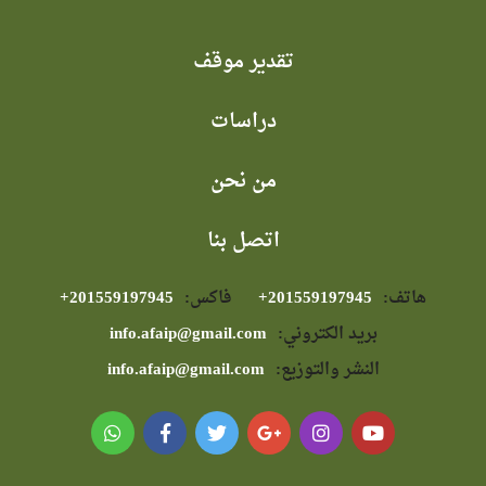
تقدير موقف
دراسات
من نحن
اتصل بنا
هاتف:
⁦+201559197945⁩
فاكس:
⁦+201559197945⁩
بريد الكتروني:
info.afaip@gmail.com
النشر والتوزيع:
info.afaip@gmail.com