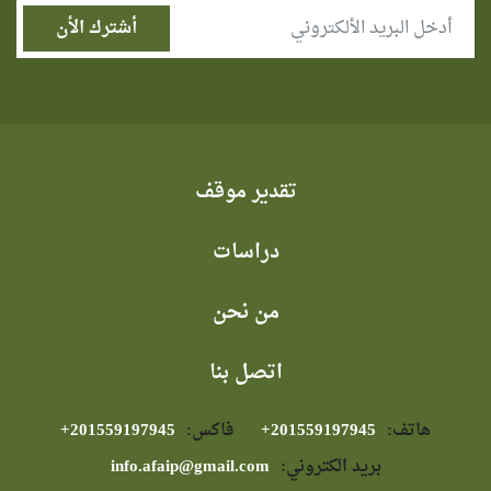
تقدير موقف
دراسات
من نحن
اتصل بنا
هاتف:
⁦+201559197945⁩
فاكس:
⁦+201559197945⁩
بريد الكتروني:
info.afaip@gmail.com