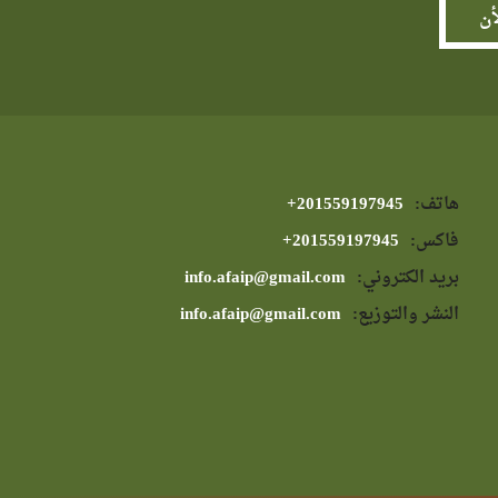
هاتف:
⁦+201559197945⁩
فاكس:
⁦+201559197945⁩
بريد الكتروني:
info.afaip@gmail.com
النشر والتوزيع:
info.afaip@gmail.com