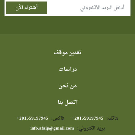
تقدير موقف
دراسات
من نحن
اتصل بنا
هاتف:
⁦+201559197945⁩
فاكس:
⁦+201559197945⁩
بريد الكتروني:
info.afaip@gmail.com