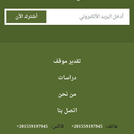
تقدير موقف
دراسات
من نحن
اتصل بنا
هاتف:
⁦+201559197945⁩
فاكس:
⁦+201559197945⁩