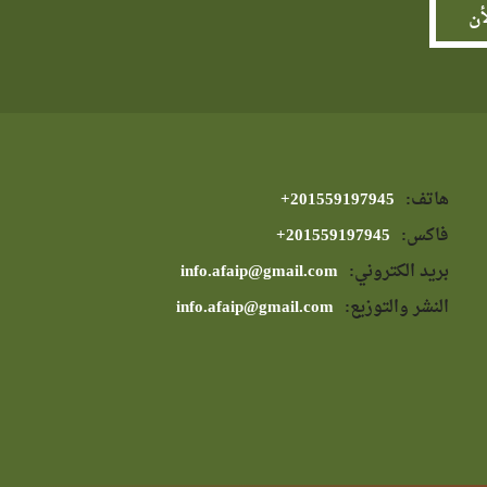
هاتف:
⁦+201559197945⁩
فاكس:
⁦+201559197945⁩
بريد الكتروني:
info.afaip@gmail.com
النشر والتوزيع:
info.afaip@gmail.com