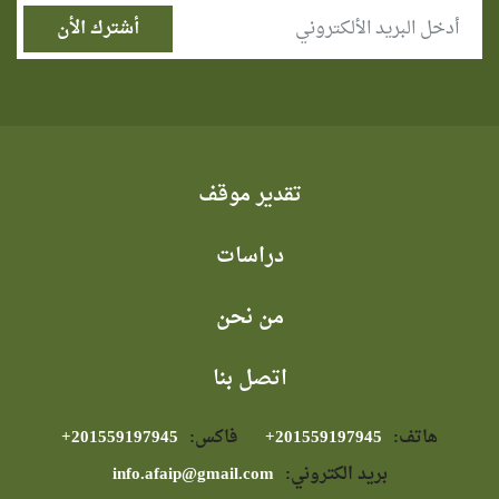
تقدير موقف
دراسات
من نحن
اتصل بنا
هاتف:
⁦+201559197945⁩
فاكس:
⁦+201559197945⁩
بريد الكتروني:
info.afaip@gmail.com