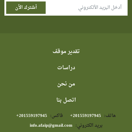
تقدير موقف
دراسات
من نحن
اتصل بنا
هاتف:
⁦+201559197945⁩
فاكس:
⁦+201559197945⁩
بريد الكتروني:
info.afaip@gmail.com