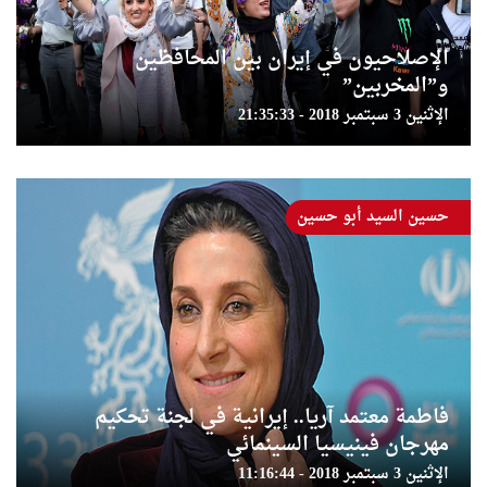
الإصلاحيون في إيران بين المحافظين
و”المخربين”
الإثنين 3 سبتمبر 2018 - 21:35:33
حسين السيد أبو حسين
فاطمة معتمد آريا.. إيرانية في لجنة تحكيم
مهرجان فينيسيا السينمائي
الإثنين 3 سبتمبر 2018 - 11:16:44