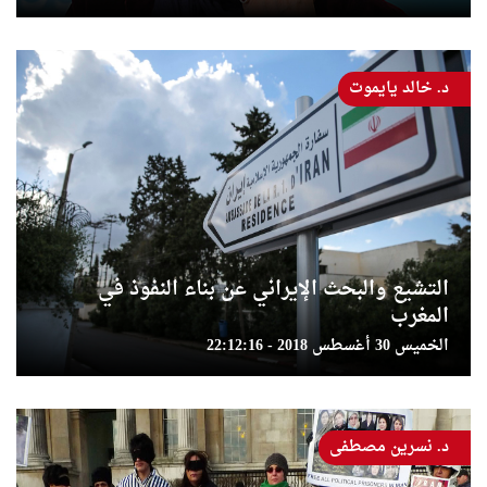
د. خالد يايموت
التشيع والبحث الإيراني عن بناء النفوذ في
المغرب
الخميس 30 أغسطس 2018 - 22:12:16
د. نسرين مصطفى