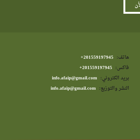
هاتف:
⁦+201559197945⁩
فاكس:
⁦+201559197945⁩
بريد الكتروني:
info.afaip@gmail.com
النشر والتوزيع:
info.afaip@gmail.com